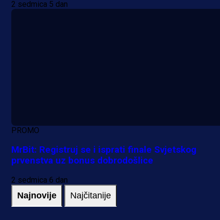
2 sedmica 5 dan
PROMO
MrBit: Registruj se i isprati finale Svjetskog
prvenstva uz bonus dobrodošlice
2 sedmica 6 dan
Najnovije
Najčitanije