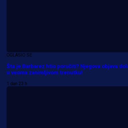
A Selekcija
Sjajna završnica bivšeg Zmaja:
Pogledajte gol Kenana Kodre prot
Real Madrida!
41 min 34 sekunda
OGLASIO SE
Šta je Barbarez htio poručiti? Njegova objava dol
u veoma zanimljivom trenutku!
1 dan 23 h