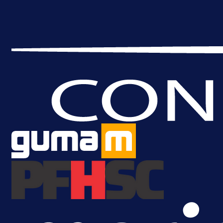
Premijer liga BiH
Željo uprkos svim problemima
krenuo pobjedom: Plavi slavili na
Grbavici!
23 h 35 min