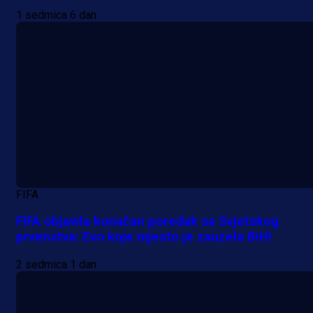
1 sedmica 6 dan
FIFA
FIFA objavila konačan poredak sa Svjetskog
prvenstva: Evo koje mjesto je zauzela BiH!
2 sedmica 1 dan