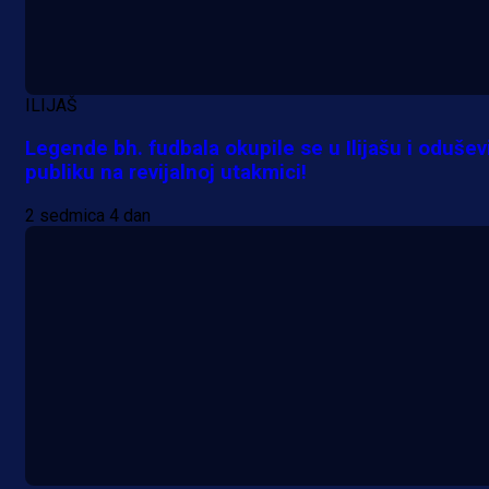
ILIJAŠ
Legende bh. fudbala okupile se u Ilijašu i odušev
publiku na revijalnoj utakmici!
2 sedmica 4 dan