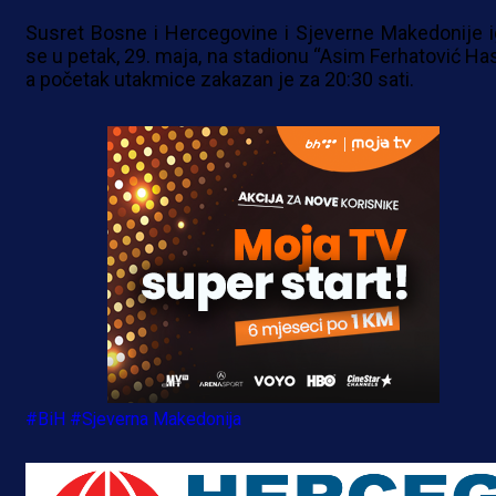
Susret Bosne i Hercegovine i Sjeverne Makedonije i
se u petak, 29. maja, na stadionu “Asim Ferhatović Has
a početak utakmice zakazan je za 20:30 sati.
#BiH
#Sjeverna Makedonija