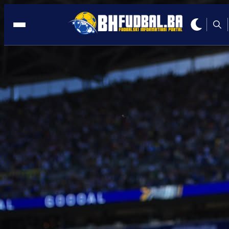
KOŠEVO
10:23, 22.05.2026
Veliki broj karata dostupan za duel BiH 
Sjeverne Makedonije: Evo kako do njih!
Autor:
Redakcija