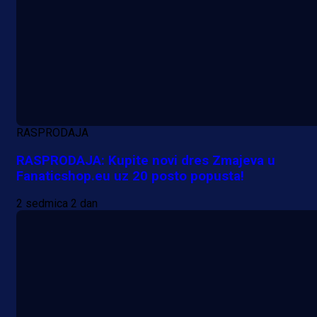
RASPRODAJA
A Selekcija
RASPRODAJA: Kupite novi dres Zmajeva u
Fanaticshop.eu uz 20 posto popusta!
Muharemović se ozbiljno nameće 
Leedsu: Nova dobra partija bh.
2 sedmica 2 dan
reprezentativca!
2 h 7 min