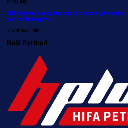
BUGOJNO
BiH dočekuje svog heroja: Evo kada i gdje stiže
Kerim Alajbegović!
3 sedmica 1 dan
Naši Partneri
A Selekcija
Alajbegović debitovao za Juventu
Kako je ocijenjen nastup
reprezentativca BiH?
2 h 21 min