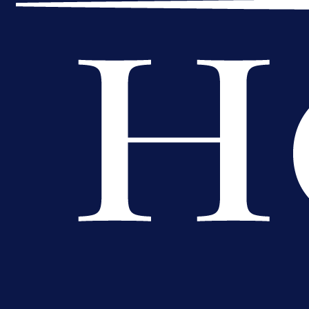
Veliki trenutak za bh. fudbal:
Alajbegović debitovao za Juventu
6 h 39 min