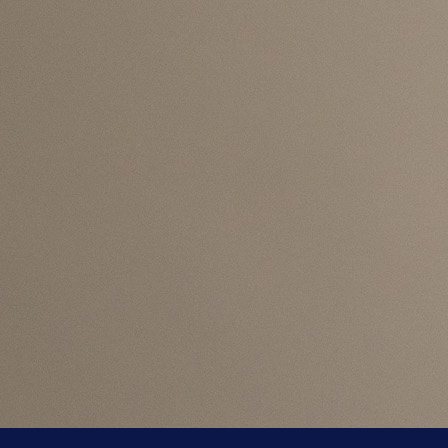
stadionu “Asim Ferhatović Hase”, a zanimljivo je da
veliki broj ulaznica za južnu tribinu, namijenj
gostujućim navijačima, i dalje dostupan u prodaji.
Ulaznice se mogu kupiti putem zvanične stran
Fudbalskog saveza Sjeverne Makedonije, a ono 
posebno privlači pažnju jeste činjenica da nema nikak
ograničenja za kupovinu iz Bosne i Hercegovine.
Zbog toga se očekuje da će na južnoj tribini biti prisut
veliki broj domaćih navijača, posebno imajući u vidu
susret ima prijateljski i svečarski karakter.
Cijena karata za ovu tribinu iznosi oko 15 eura, što
približno jednako cijenama ulaznica koje su dostu
navijačima reprezentacije Bosne i Hercegovine.