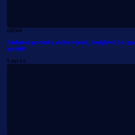
GRČKA
Barbarez potvrdio velike vijesti, Smajlović će igra
za BiH!
5 dan 6 h
A Selekcija
Kakva partija Omerovića: Postiga
dva gola za samo tri minute!
1 h 50 min