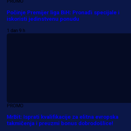
PROMO
Počinje Premijer liga BiH: Pronađi specijale i
iskoristi jedinstvenu ponudu
1 dan 9 h
PROMO
MrBit: Isprati kvalifikacije za elitna evropska
takmičenja i preuzmi bonus dobrodošlice!