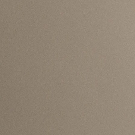
ZMAJEVI
Prijateljska utakmica između Bosne i Hercegovin
Sjeverne Makedonije igrat će se za sedam dana