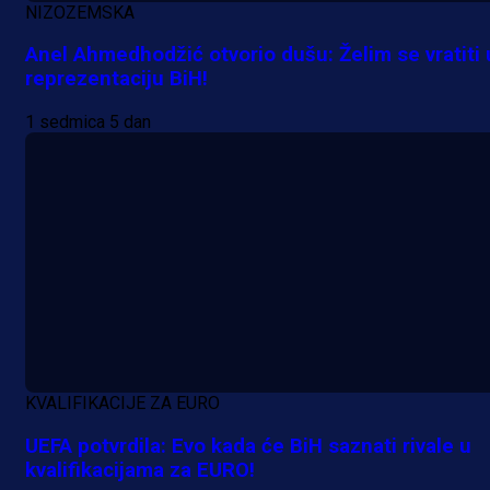
NIZOZEMSKA
Anel Ahmedhodžić otvorio dušu: Želim se vratiti 
reprezentaciju BiH!
1 sedmica 5 dan
KVALIFIKACIJE ZA EURO
UEFA potvrdila: Evo kada će BiH saznati rivale u
kvalifikacijama za EURO!