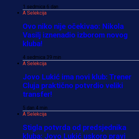
1 sedmica 6 dan
A Selekcija
Ovo niko nije očekivao: Nikola
Vasilj iznenadio izborom novog
kluba!
4 sedmica 39 min
A Selekcija
Jovo Lukić ima novi klub: Trener
Cluja praktično potvrdio veliki
transfer!
5 dan 4 min
A Selekcija
Stigla potvrda od predsjednika
kluba: Jovo Lukić uskoro pravi