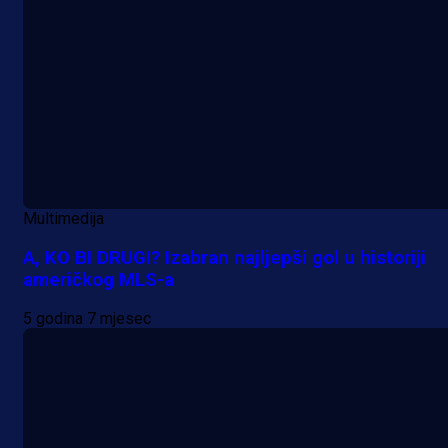
Multimedija
A, KO BI DRUGI? Izabran najljepši gol u historiji
američkog MLS-a
5 godina 7 mjesec