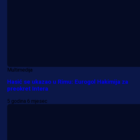
Multimedija
Hasić se ukazao u Rimu: Eurogol Hakimija za
preokret Intera
5 godina 6 mjesec