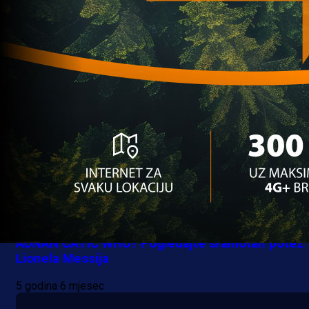
treningu Hoffenheima
5 godina 6 mjesec
Multimedija
ADNAN ĆATIĆ WHO? Pogledajte sramotan potez
Lionela Messija
5 godina 6 mjesec