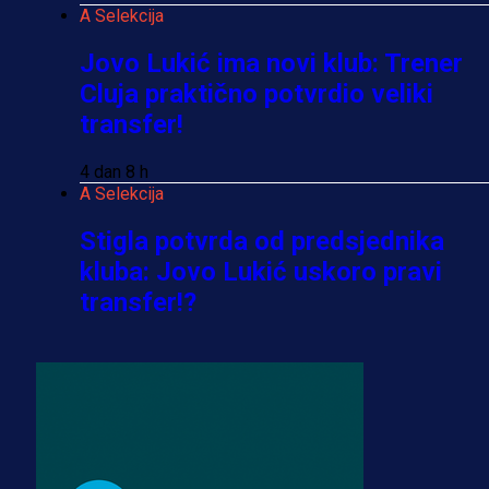
A Selekcija
Jovo Lukić ima novi klub: Trener
Cluja praktično potvrdio veliki
transfer!
4 dan 8 h
A Selekcija
Stigla potvrda od predsjednika
kluba: Jovo Lukić uskoro pravi
transfer!?
3 sedmica 5 dan
A Selekcija
Zmajevi dobili veliko pojačanje:
Fudbaler Olympiacosa želi obući
dres BiH!