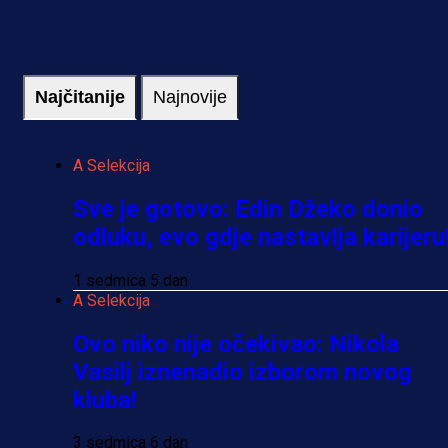
Najčitanije
Najnovije
A Selekcija
Sve je gotovo: Edin Džeko donio
odluku, evo gdje nastavlja karijeru
1 sedmica 5 dan
A Selekcija
Ovo niko nije očekivao: Nikola
Vasilj iznenadio izborom novog
kluba!
3 sedmica 6 dan