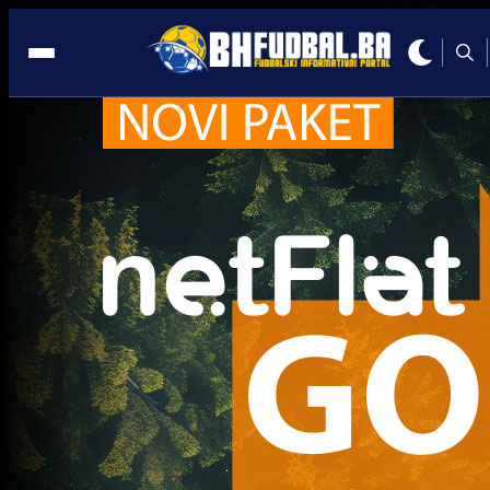
Multimedija
Multimedija
TOP U NOGAMA: Sejo Salihović postigao golčinu