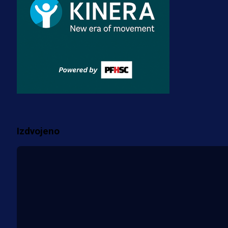
3 sedmica 4 dan
Premijer liga BiH
Misimović priveden: SIPA ga tereti
za pranje novca, pretresaju
prostorije FK Borac!
2 sedmica 17 h
Više vijesti
Izdvojeno