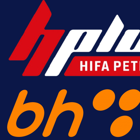
krenuo pobjedom: Plavi slavili na
Grbavici!
7 h 36 min