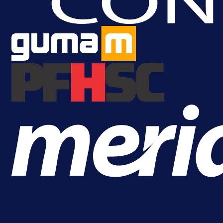
Samed Baždar predstavljen u
novom klubu, nosit će kultni broj
devet!
11 h 34 min
A Selekcija
Pogledajte gol: Tabaković zabio z
trijumf Salzburga u Evropskoj ligi!
15 h 21 min