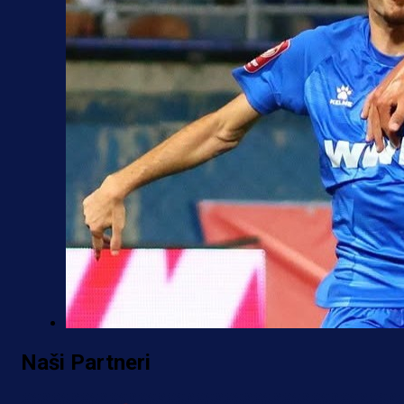
Premijer liga BiH
Naši Partneri
Željo uprkos svim problemima