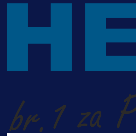
ponudu
17 h 27 min
A Selekcija
Šta je Barbarez htio poručiti?
Njegova objava dolazi u veoma
zanimljivom trenutku!
1 dan 7 h
Više vijesti