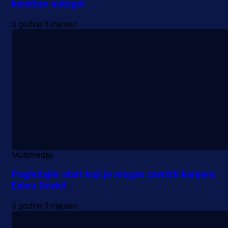
komičan autogol
5 godina 8 mjesec
Multimedija
Pogledajte start koji je mogao završiti karijeru
Edinu Džeki!
5 godina 9 mjesec