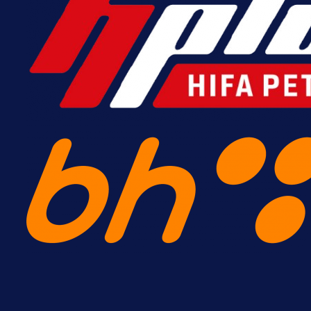
A Selekcija
Nova sezona, stari problemi: Esmi
Bajraktarević ponovo bez minuta 
PSV-u!
57 min 10 sekunda