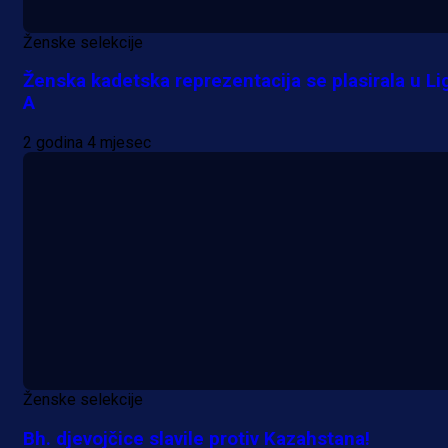
Ženske selekcije
Ženska kadetska reprezentacija se plasirala u Li
A
2 godina 4 mjesec
Ženske selekcije
Bh. djevojčice slavile protiv Kazahstana!