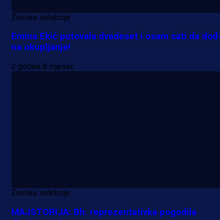
Ženske selekcije
Emina Ekić putovala dvadeset i osam sati da dođ
na okupljanje!
2 godina 8 mjesec
Ženske selekcije
MAJSTORIJA: Bh. reprezentativka pogodila