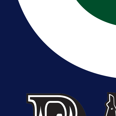
A Selekcija
Kakva partija Omerovića: Postiga
dva gola za samo tri minute!
17 h 26 min