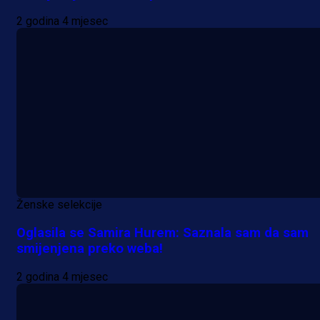
2 godina 4 mjesec
Ženske selekcije
Oglasila se Samira Hurem: Saznala sam da sam
smijenjena preko weba!
2 godina 4 mjesec