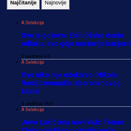
Najčitanije
Najnovije
A Selekcija
Sve je gotovo: Edin Džeko donio
odluku, evo gdje nastavlja karijeru
2 sedmica 4 h
A Selekcija
Ovo niko nije očekivao: Nikola
Vasilj iznenadio izborom novog
kluba!
4 sedmica 16 h
A Selekcija
Jovo Lukić ima novi klub: Trener
Cluja praktično potvrdio veliki