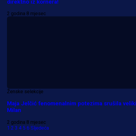
direktno iz kornera!
2 godina 8 mjesec
Ženske selekcije
Maja Jelčić fenomenalnim potezima srušila velik
Milan
2 godina 8 mjesec
1
2
3
4
5
6
Sljedeća