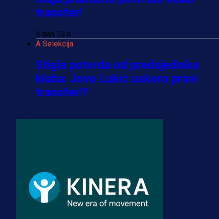
transfer!
5 dan 15 h
A Selekcija
Stigla potvrda od predsjednika
kluba: Jovo Lukić uskoro pravi
transfer!?
3 sedmica 6 dan
A Selekcija
Zmajevi dobili veliko pojačanje:
Fudbaler Olympiacosa želi obući
dres BiH!
3 sedmica 5 dan
Premijer liga BiH