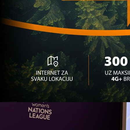
sada među najboljima u BiH
4 mjesec 3 sedmica
Ženske selekcije
OVO NEMA NIGDJE: Selektor 'sklonio' najbolju
igračicu BiH
1 godina 5 mjesec