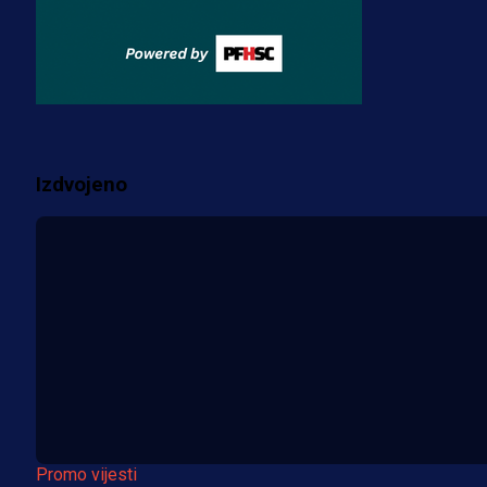
Misimović priveden: SIPA ga tereti
za pranje novca, pretresaju
prostorije FK Borac!
2 sedmica 2 dan
Više vijesti
Izdvojeno
Promo vijesti