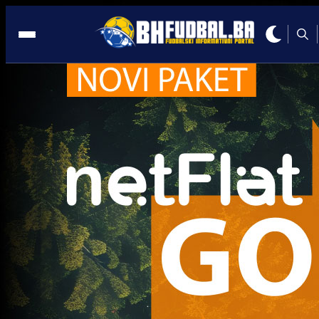
Ženske selekcije
Ženske selekcije
Devojčica koja pomjera granice: Nejla Ćerić već