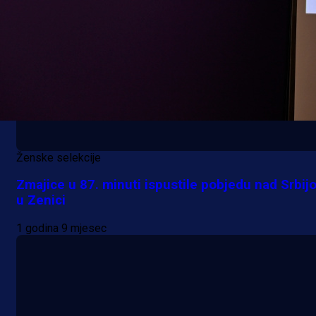
Ženske selekcije
Zmajice u 87. minuti ispustile pobjedu nad Srbij
u Zenici
1 godina 9 mjesec