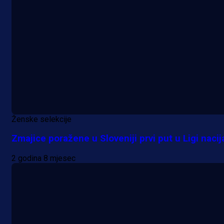
Ženske selekcije
Zmajice poražene u Sloveniji prvi put u Ligi nacij
2 godina 8 mjesec