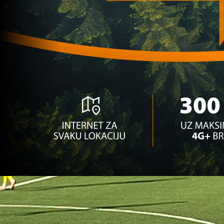
bh. napadač postigao dva pogotka za Karlsruhe
5 dan 8 h
Bh. Talenti
Mladi golgeter iz dijaspore: Kličić ima 17 i već
nezaustavljiv u napadu!
2 mjesec 4 sedmica