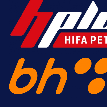
Premijer liga BiH
Grbavica se prisjetila Izeta Nanića
Manijaci razvili posebnu parolu!
33 min 31 sekunda