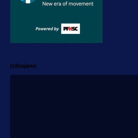
Premijer liga BiH
Misimović priveden: SIPA ga tereti
za pranje novca, pretresaju
prostorije FK Borac!
2 sedmica 9 h
Više vijesti
Izdvojeno