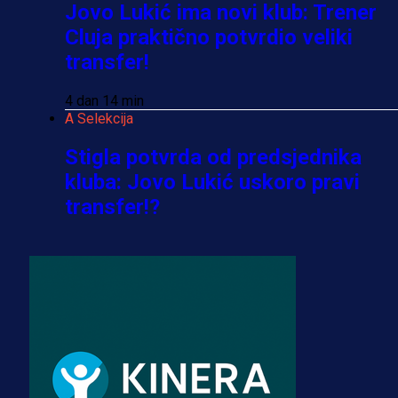
Jovo Lukić ima novi klub: Trener
Cluja praktično potvrdio veliki
transfer!
4 dan 14 min
A Selekcija
Stigla potvrda od predsjednika
kluba: Jovo Lukić uskoro pravi
transfer!?
3 sedmica 5 dan
A Selekcija
Zmajevi dobili veliko pojačanje:
Fudbaler Olympiacosa želi obući
dres BiH!
3 sedmica 4 dan