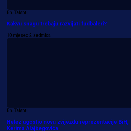
Bh. Talenti
Kakvu snagu trebaju razvijati fudbaleri?
10 mjesec 2 sedmica
Bh. Talenti
Helez ugostio novu zvijezdu reprezentacije BiH,
Kerima Alajbegovića