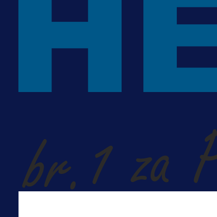
MrBit: Isprati kvalifikacije za elitn
evropska takmičenja i preuzmi
bonus dobrodošlice!
1 dan 7 h
Više vijesti