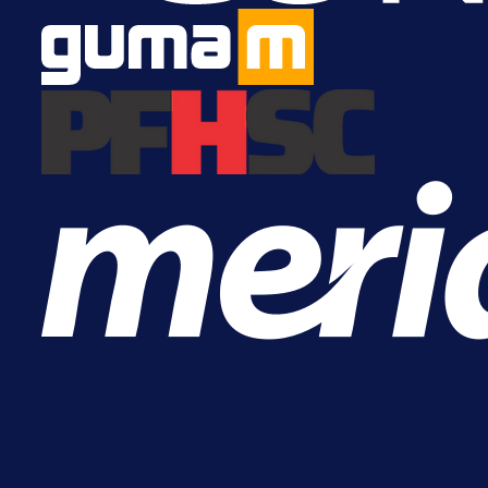
Počinje Premijer liga BiH: Pronađi
specijale i iskoristi jedinstvenu
ponudu
9 h 36 min
A Selekcija
Šta je Barbarez htio poručiti?
Njegova objava dolazi u veoma
zanimljivom trenutku!
1 dan 4 min