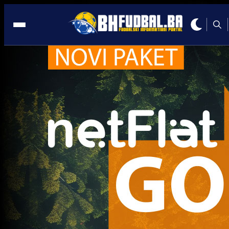
Bh. Talenti
Bh. Talenti
Ajdin Kolašinac briljirao u Kupu Njemačke: Mladi