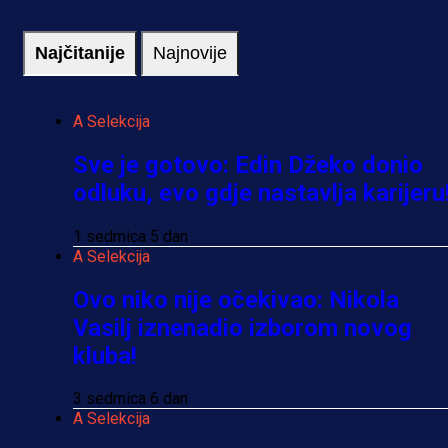
Najčitanije
Najnovije
A Selekcija
Sve je gotovo: Edin Džeko donio
odluku, evo gdje nastavlja karijeru
1 sedmica 5 dan
A Selekcija
Ovo niko nije očekivao: Nikola
Vasilj iznenadio izborom novog
kluba!
3 sedmica 6 dan
A Selekcija