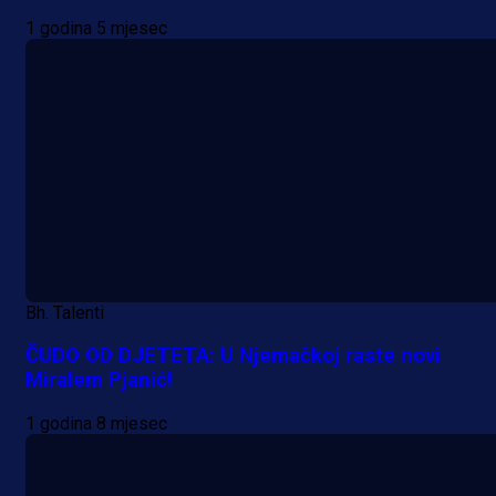
1 godina 5 mjesec
Bh. Talenti
ČUDO OD DJETETA: U Njemačkoj raste novi
Miralem Pjanić!
1 godina 8 mjesec