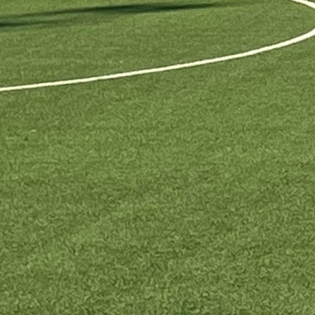
Bh. Talenti
Amar Osmanović: Tiho, ali sigurno, ka vrhu
evropskog nogometa
6 mjesec 1 sedmica