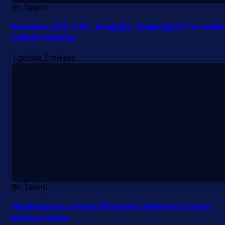
Bh. Talenti
Romano piše o bh. dragulju: Alajbegović na rada
velikih klubova
1 godina 2 mjesec
Bh. Talenti
Hladnokrvna osveta Muamera Aleševića svom
bivšem klubu