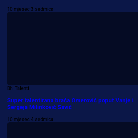
10 mjesec 3 sedmica
Bh. Talenti
Super talentirana braća Omerović poput Vanje i
Sergeja Milinković Savić
10 mjesec 4 sedmica