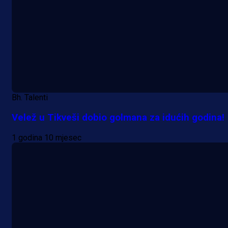
Bh. Talenti
Velež u Tikveši dobio golmana za idućih godina!
1 godina 10 mjesec