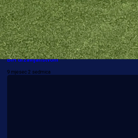
Bh. Talenti
City želi potpisati Mirzu Ćatovića, velikog talenta
BiH državljanstvom
9 mjesec 2 sedmica