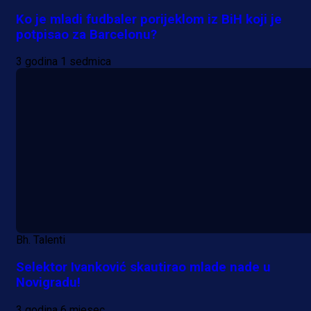
Ko je mladi fudbaler porijeklom iz BiH koji je
potpisao za Barcelonu?
3 godina 1 sedmica
Bh. Talenti
Selektor Ivanković skautirao mlade nade u
Novigradu!
3 godina 6 mjesec