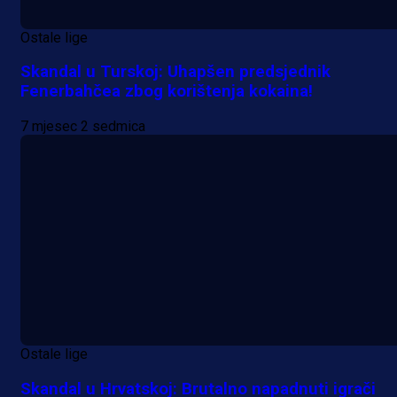
Ostale lige
Skandal u Turskoj: Uhapšen predsjednik
Fenerbahčea zbog korištenja kokaina!
7 mjesec 2 sedmica
Ostale lige
Skandal u Hrvatskoj: Brutalno napadnuti igrači