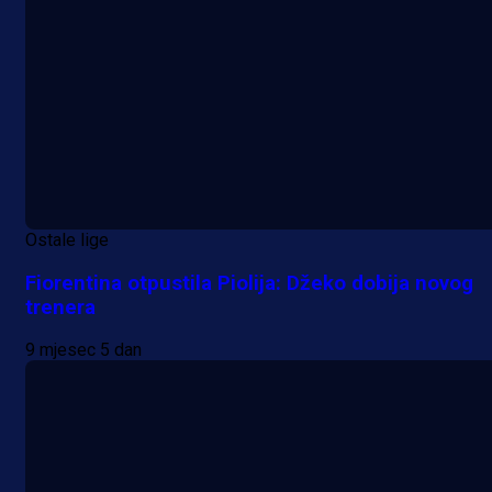
Ostale lige
Fiorentina otpustila Piolija: Džeko dobija novog
trenera
9 mjesec 5 dan