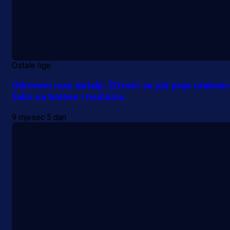
Ostale lige
Otkriveni novi detalji: Žižović se još prije utakmi
žalio na bolove i mučninu
9 mjesec 5 dan