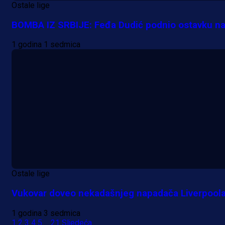
Ostale lige
BOMBA IZ SRBIJE: Feđa Dudić podnio ostavku n
1 godina 1 sedmica
Ostale lige
Vukovar doveo nekadašnjeg napadača Liverpool
1 godina 3 sedmica
1
2
3
4
5
...
21
Sljedeća