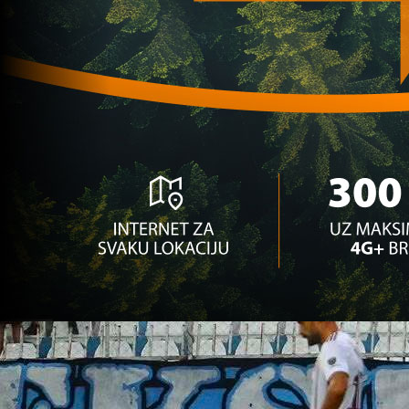
kako bi igrači iftarili!
5 mjesec 2 dan
Ostale lige
Stigao je taj trenutak: Guliashvili postigao prvije
u dresu Racinga!
5 mjesec 1 sedmica