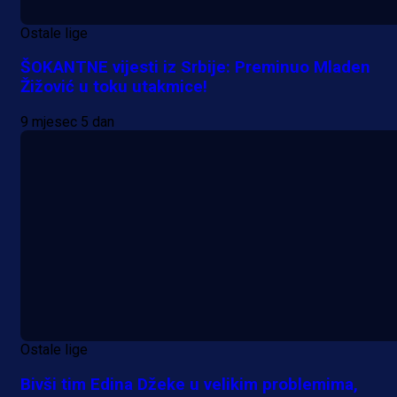
Ostale lige
ŠOKANTNE vijesti iz Srbije: Preminuo Mladen
Žižović u toku utakmice!
9 mjesec 5 dan
Ostale lige
Bivši tim Edina Džeke u velikim problemima,