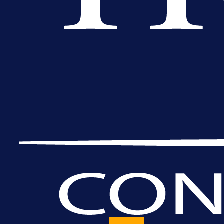
A Selekcija
Nova sezona, stari problemi: Esmi
Bajraktarević ponovo bez minuta 
PSV-u!
5 h 49 min