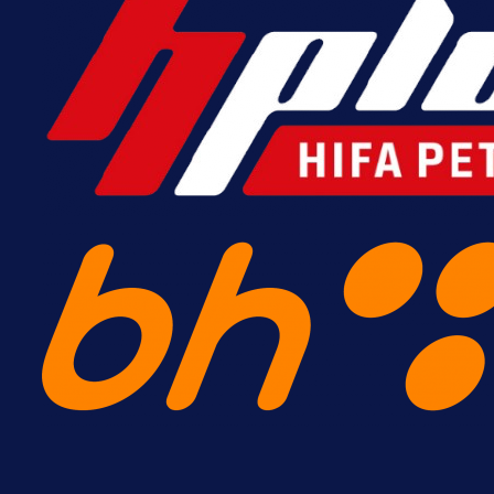
A Selekcija
Potencijalni reprezentativac BiH
pred velikim transferom: Ide kod
Demirovića u Stuttgart!
3 h 51 min