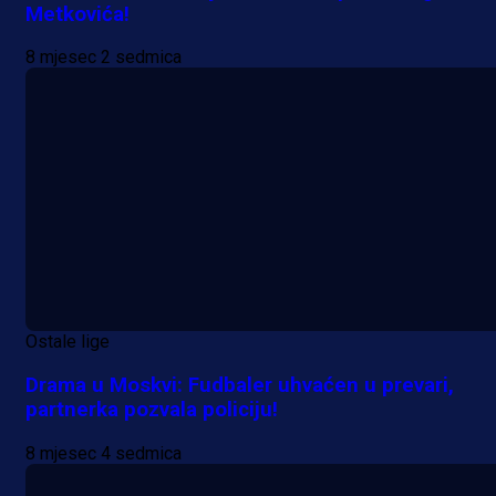
Metkovića!
8 mjesec 2 sedmica
Ostale lige
Drama u Moskvi: Fudbaler uhvaćen u prevari,
partnerka pozvala policiju!
8 mjesec 4 sedmica