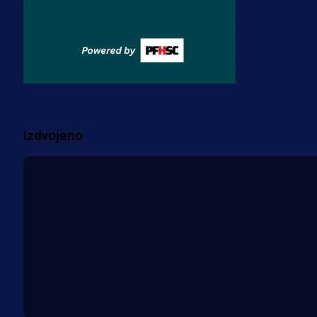
Misimović priveden: SIPA ga tereti
za pranje novca, pretresaju
prostorije FK Borac!
2 sedmica 2 dan
Više vijesti
Izdvojeno