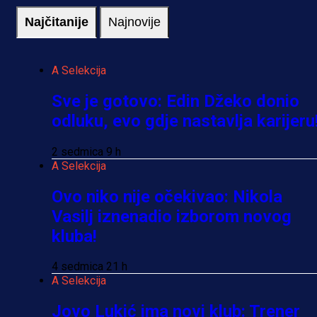
Najčitanije
Najnovije
A Selekcija
Sve je gotovo: Edin Džeko donio
odluku, evo gdje nastavlja karijeru
2 sedmica 9 h
A Selekcija
Ovo niko nije očekivao: Nikola
Vasilj iznenadio izborom novog
kluba!
4 sedmica 21 h
A Selekcija
Jovo Lukić ima novi klub: Trener