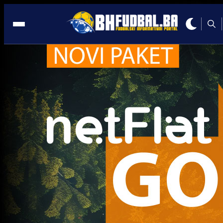
Ostale lige
Ostale lige
Veliki gest: Sudija prekinuo utakmicu Schalkea