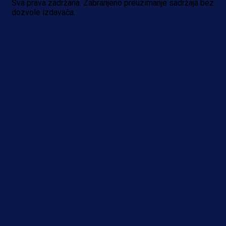
Sva prava zadržana. Zabranjeno preuzimanje sadržaja bez
dozvole izdavača.
A Selekcija
Kakva partija Omerovića: Postiga