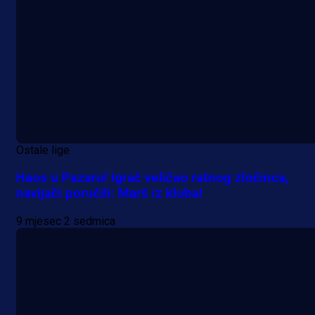
Ostale lige
Haos u Pazaru! Igrač veličao ratnog zločinca,
navijači poručili: Marš iz kluba!
9 mjesec 2 sedmica