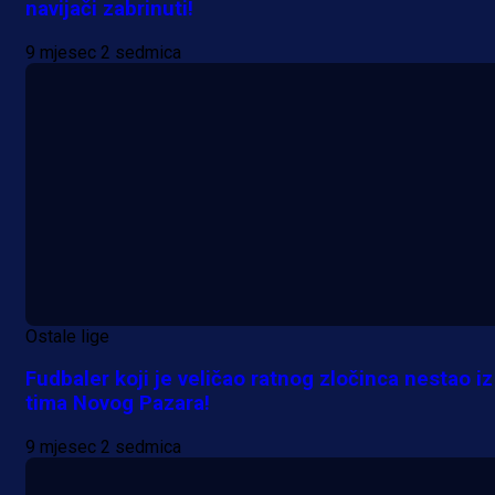
navijači zabrinuti!
9 mjesec 2 sedmica
Ostale lige
Fudbaler koji je veličao ratnog zločinca nestao iz
tima Novog Pazara!
9 mjesec 2 sedmica