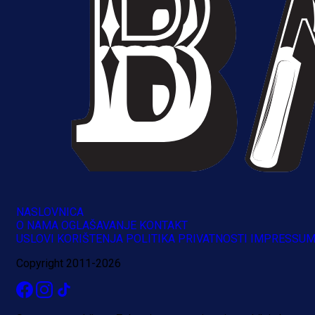
A Selekcija
Sjajna završnica bivšeg Zmaja:
Pogledajte gol Kenana Kodre prot
Real Madrida!
21 h 9 min
NASLOVNICA
O NAMA
OGLAŠAVANJE
KONTAKT
USLOVI KORIŠTENJA
POLITIKA PRIVATNOSTI
IMPRESSU
Copyright 2011-2026