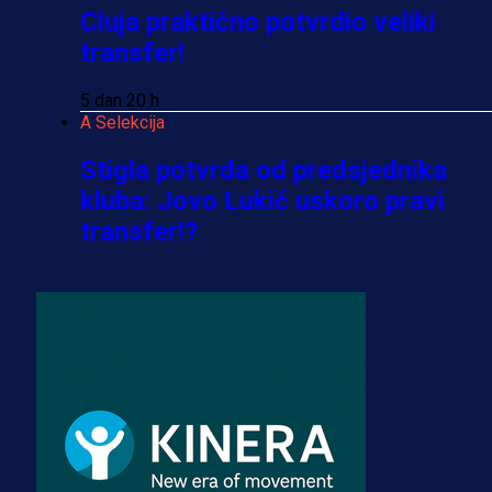
Cluja praktično potvrdio veliki
transfer!
5 dan 20 h
A Selekcija
Stigla potvrda od predsjednika
kluba: Jovo Lukić uskoro pravi
transfer!?
4 sedmica 36 min
A Selekcija
Zmajevi dobili veliko pojačanje:
Fudbaler Olympiacosa želi obući
dres BiH!
3 sedmica 5 dan
Premijer liga BiH