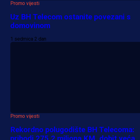
Promo vijesti
Uz BH Telecom ostanite povezani s
domovinom
1 sedmica 2 dan
Promo vijesti
Rekordno polugodište BH Telecoma:
prihodi 275,2 miliona KM, dobit veća