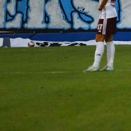
Ostale lige
Gađao džamiju u BiH, osuđen na sudu: Sada će
igrati sa Džekom u Schalkeu!
6 mjesec 2 sedmica