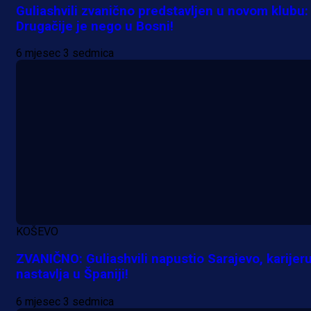
Guliashvili zvanično predstavljen u novom klubu:
Drugačije je nego u Bosni!
A Selekcija
Lukić seli u Bundesligu? Dva
6 mjesec 3 sedmica
njemačka kluba krenula po bh.
reprezentativca!
18 h 44 min
KOŠEVO
ZVANIČNO: Guliashvili napustio Sarajevo, karijer
nastavlja u Španiji!
6 mjesec 3 sedmica