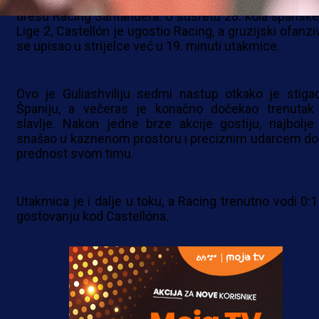
Giorgi Guliashvili stigao je do svog prvog pogotk
dresu Racing Santandera. U susretu 28. kola španske
Lige 2, Castellón je ugostio Racing, a gruzijski ofanzi
se upisao u strijelce već u 19. minuti utakmice.
Ovo je Guliashviliju sedmi nastup otkako je stiga
Španiju, a večeras je konačno dočekao trenutak
slavlje. Nakon jedne brze akcije gostiju, najbolje
snašao u kaznenom prostoru i preciznim udarcem do
prednost svom timu.
Utakmica je i dalje u toku, a Racing trenutno vodi 0:1
gostovanju kod Castellóna.