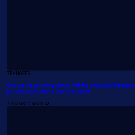
TRANSFER
Čini se da je sve gotovo: Velika zvijezda Sarajeva
pred transferom u inostranstvo!
7 mjesec 2 sedmica
A Selekcija