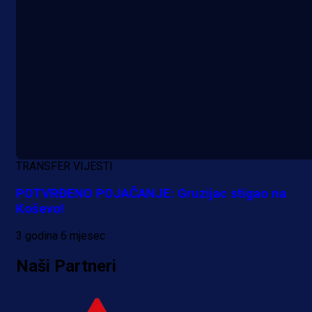
A Selekcija
Reprezentativac BiH bi mogao
postati novo pojačanje Hajduka!
TRANSFER VIJESTI
18 h 48 min
POTVRĐENO POJAČANJE: Gruzijac stigao na
Koševo!
3 godina 6 mjesec
Naši Partneri