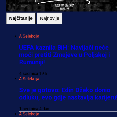
Najčitanije
Najnovije
A Selekcija
UEFA kaznila BiH: Navijači neće
moći pratiti Zmajeve u Poljskoj i
Rumuniji!
4 sedmica 19 h
A Selekcija
Sve je gotovo: Edin Džeko donio
odluku, evo gdje nastavlja karijeru
1 sedmica 4 dan
A Selekcija