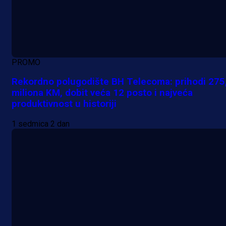
PROMO
Rekordno polugodište BH Telecoma: prihodi 275
miliona KM, dobit veća 12 posto i najveća
produktivnost u historiji
1 sedmica 2 dan