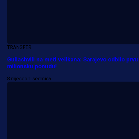
Da li je selektor zadovoljan: Evo š
je Barbarez rekao o transferu
Alajbegovića u Juventus!
18 h 46 min
TRANSFER
Guliashvili na meti velikana: Sarajevo odbilo prvu
milionsku ponudu!
8 mjesec 1 sedmica