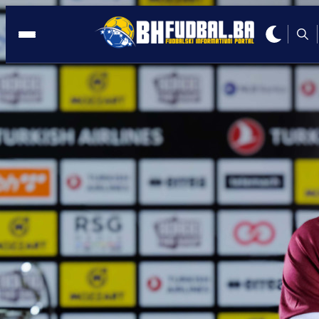
ŠPANIJA
21:31, 28.02.2026
Stigao je taj trenutak: Guliashvili
postigao prvijenac u dresu Racinga!
Autor:
Redakcija