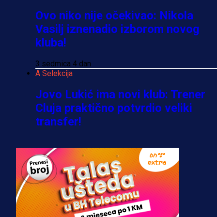
Ovo niko nije očekivao: Nikola
Vasilj iznenadio izborom novog
kluba!
3 sedmica 4 dan
A Selekcija
Jovo Lukić ima novi klub: Trener
Cluja praktično potvrdio veliki
transfer!
2 dan 12 h
A Selekcija
Stigla potvrda od predsjednika
kluba: Jovo Lukić uskoro pravi
transfer!?