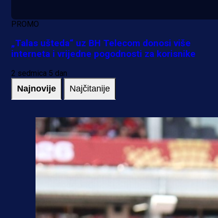
PROMO
„Talas ušteda“ uz BH Telecom donosi više
interneta i vrijedne pogodnosti za korisnike
2 sedmica 5 dan
Najnovije
Najčitanije