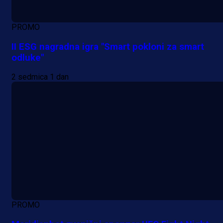
PROMO
II ESG nagradna igra "Smart pokloni za smart
odluke"
2 sedmica 1 dan
PROMO