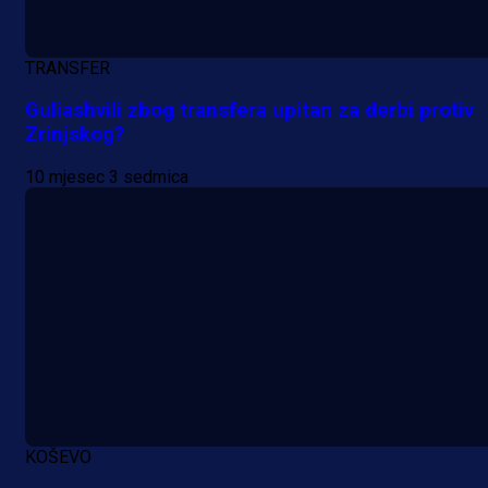
TRANSFER
Guliashvili zbog transfera upitan za derbi protiv
Zrinjskog?
10 mjesec 3 sedmica
KOŠEVO