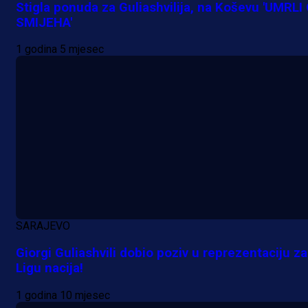
Stigla ponuda za Guliashvilija, na Koševu 'UMRLI
SMIJEHA'
1 godina 5 mjesec
SARAJEVO
Giorgi Guliashvili dobio poziv u reprezentaciju za
Ligu nacija!
1 godina 10 mjesec