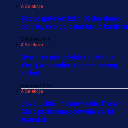
A Selekcija
Sve je gotovo: Edin Džeko donio
odluku, evo gdje nastavlja karijeru
2 sedmica 6 h
A Selekcija
Ovo niko nije očekivao: Nikola
Vasilj iznenadio izborom novog
kluba!
4 sedmica 17 h
A Selekcija
Jovo Lukić ima novi klub: Trener
Cluja praktično potvrdio veliki
transfer!