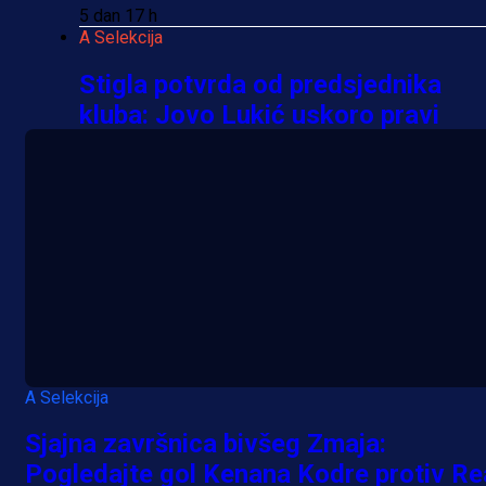
5 dan 17 h
A Selekcija
Stigla potvrda od predsjednika
kluba: Jovo Lukić uskoro pravi
transfer!?
3 sedmica 6 dan
A Selekcija
Zmajevi dobili veliko pojačanje:
Fudbaler Olympiacosa želi obući
dres BiH!
3 sedmica 5 dan
Premijer liga BiH
A Selekcija
Misimović priveden: SIPA ga tereti
Sjajna završnica bivšeg Zmaja:
za pranje novca, pretresaju
Pogledajte gol Kenana Kodre protiv Re