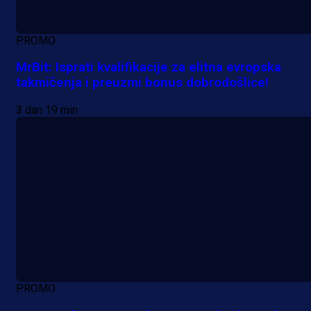
PROMO
MrBit: Isprati kvalifikacije za elitna evropska
takmičenja i preuzmi bonus dobrodošlice!
3 dan 19 min
PROMO