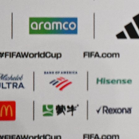
Rekordno polugodište BH Telecoma: prihodi 275
miliona KM, dobit veća 12 posto i najveća
produktivnost u historiji
MOSTAR
Bez pobjednika u Mostaru: Sarajevo