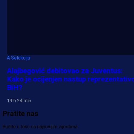
A Selekcija
Alajbegović debitovao za Juventus:
Kako je ocijenjen nastup reprezentativ
BiH?
19 h 24 min
Pratite nas
Budite u toku sa najnovijim vijestima