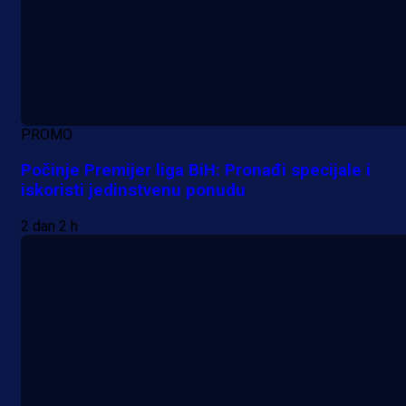
Više vijesti
PROMO
Počinje Premijer liga BiH: Pronađi specijale i
iskoristi jedinstvenu ponudu
2 dan 2 h