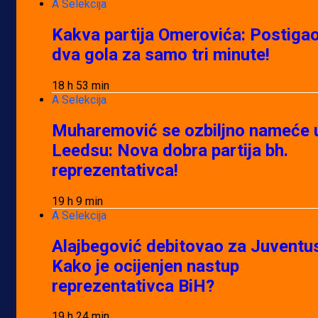
A Selekcija
Kakva partija Omerovića: Postiga
dva gola za samo tri minute!
18 h 53 min
A Selekcija
Muharemović se ozbiljno nameće 
Leedsu: Nova dobra partija bh.
reprezentativca!
19 h 9 min
A Selekcija
Alajbegović debitovao za Juventu
Kako je ocijenjen nastup
reprezentativca BiH?
19 h 24 min