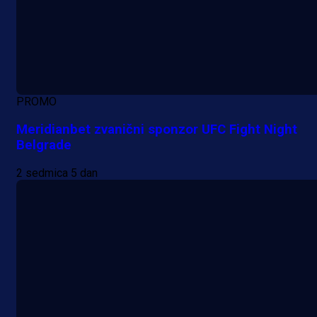
PROMO
Meridianbet zvanični sponzor UFC Fight Night
Belgrade
2 sedmica 5 dan