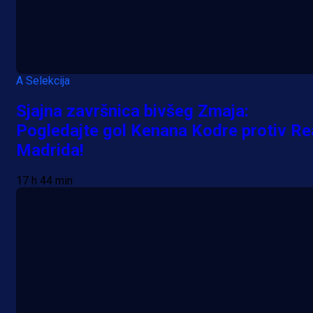
A Selekcija
Sjajna završnica bivšeg Zmaja:
Pogledajte gol Kenana Kodre protiv Re
Madrida!
17 h 44 min