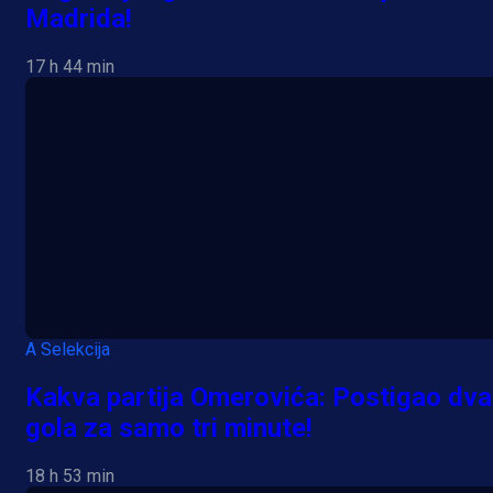
prostorije FK Borac!
Madrida!
2 sedmica 2 dan
17 h 44 min
Više vijesti
A Selekcija
Kakva partija Omerovića: Postigao dva
gola za samo tri minute!
18 h 53 min