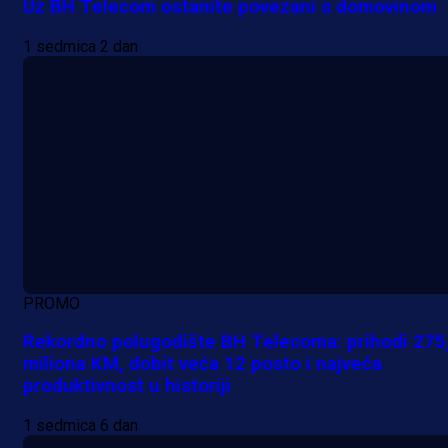
Uz BH Telecom ostanite povezani s domovinom
1 sedmica 2 dan
PROMO
Rekordno polugodište BH Telecoma: prihodi 275
miliona KM, dobit veća 12 posto i najveća
produktivnost u historiji
1 sedmica 6 dan