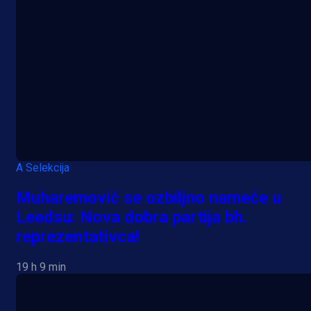
A Selekcija
Muharemović se ozbiljno nameće u
Leedsu: Nova dobra partija bh.
reprezentativca!
19 h 9 min