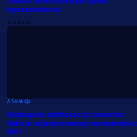
Leedsu: Nova dobra partija bh.
reprezentativca!
19 h 9 min
A Selekcija
Alajbegović debitovao za Juventus:
Kako je ocijenjen nastup reprezentativ
BiH?