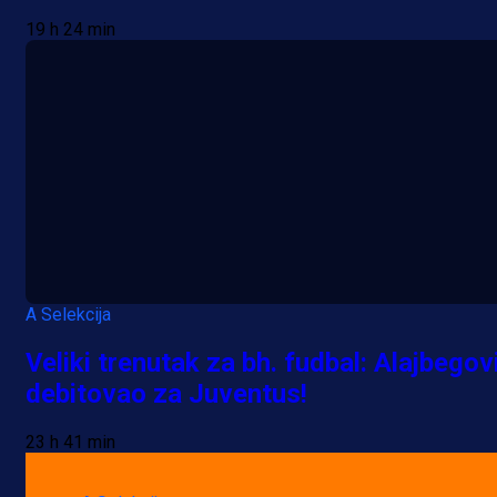
19 h 24 min
A Selekcija
Veliki trenutak za bh. fudbal: Alajbegov
debitovao za Juventus!
23 h 41 min