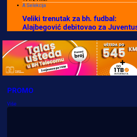
A Selekcija
Veliki trenutak za bh. fudbal:
Alajbegović debitovao za Juventu
23 h 41 min
A Selekcija
Samed Baždar predstavljen u
novom klubu, nosit će kultni broj
devet!
PROMO
1 dan 20 h
A Selekcija
Više
Pogledajte gol: Tabaković zabio z
trijumf Salzburga u Evropskoj ligi!
2 dan 22 min