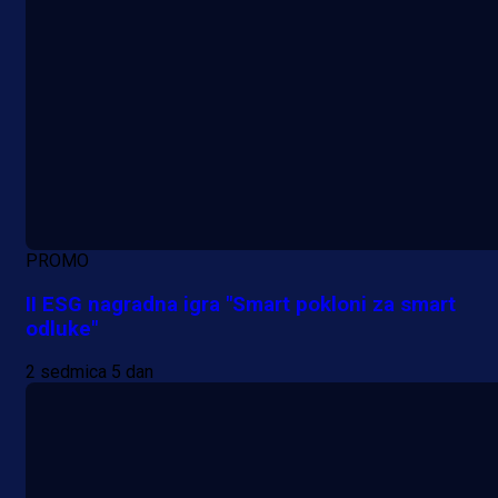
PROMO
II ESG nagradna igra "Smart pokloni za smart
odluke"
2 sedmica 5 dan