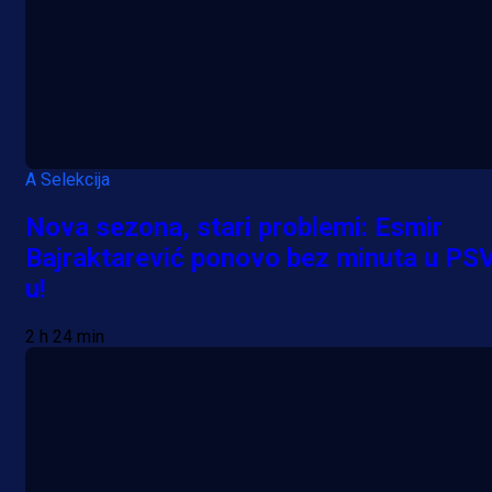
A Selekcija
Nova sezona, stari problemi: Esmir
Bajraktarević ponovo bez minuta u PS
u!
2 h 24 min