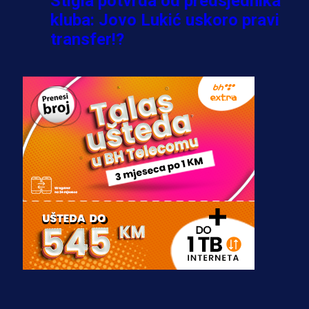
Stigla potvrda od predsjednika
kluba: Jovo Lukić uskoro pravi
transfer!?
3 sedmica 5 dan
A Selekcija
Zmajevi dobili veliko pojačanje:
Fudbaler Olympiacosa želi obući
dres BiH!
3 sedmica 4 dan
Premijer liga BiH
Misimović priveden: SIPA ga tereti
za pranje novca, pretresaju
prostorije FK Borac!
2 sedmica 6 h