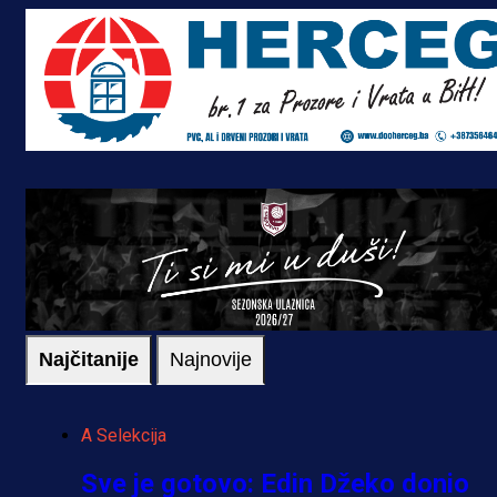
Najčitanije
Najnovije
A Selekcija
Sve je gotovo: Edin Džeko donio