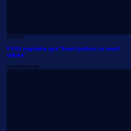
PROMO
II ESG nagradna igra "Smart pokloni za smart
odluke"
2 sedmica 3 dan