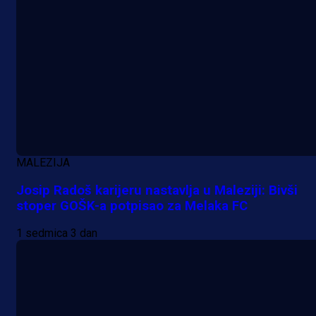
MALEZIJA
Josip Radoš karijeru nastavlja u Maleziji: Bivši
stoper GOŠK-a potpisao za Melaka FC
1 sedmica 3 dan
Promo vijesti
Počinje Premijer liga BiH: Pronađi
specijale i iskoristi jedinstvenu