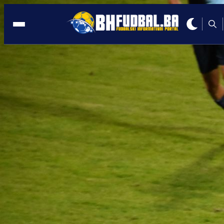
DOBOJ
14:03, 17.04.2026
Šujić se uskoro vraća na teren: Mnogi
klubovi ga žele u svojim redovima?!
Autor:
Redakcija