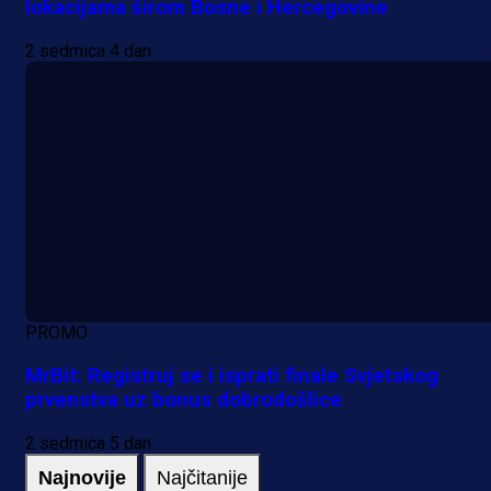
lokacijama širom Bosne i Hercegovine
2 sedmica 4 dan
PROMO
MrBit: Registruj se i isprati finale Svjetskog
prvenstva uz bonus dobrodošlice
2 sedmica 5 dan
Najnovije
Najčitanije