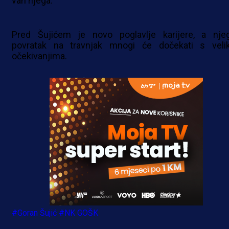
van njega.
Pred Šujićem je novo poglavlje karijere, a nje
povratak na travnjak mnogi će dočekati s veli
očekivanjima.
#Goran Šujić
#NK GOŠK