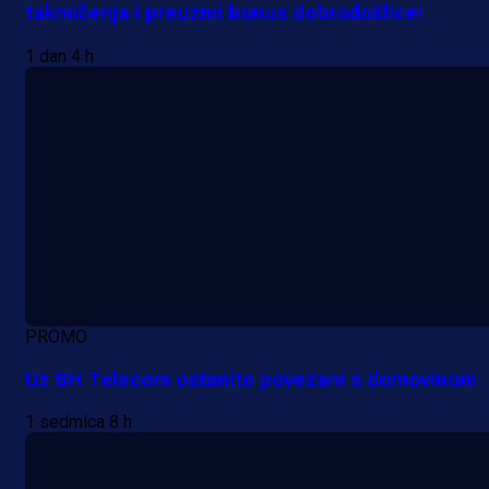
takmičenja i preuzmi bonus dobrodošlice!
1 dan 4 h
PROMO
Uz BH Telecom ostanite povezani s domovinom
1 sedmica 8 h