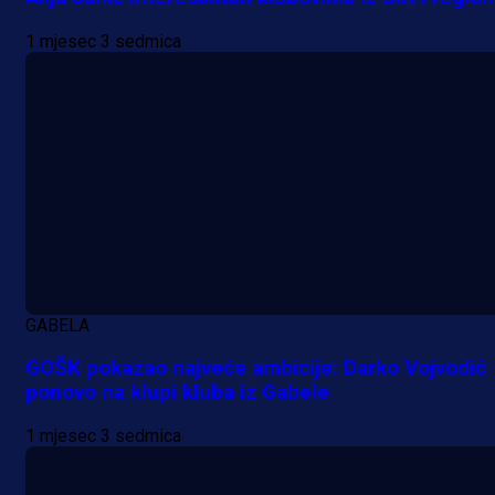
1 dan 4 h
1 mjesec 3 sedmica
GABELA
GOŠK pokazao najveće ambicije: Darko Vojvodić
ponovo na klupi kluba iz Gabele
1 mjesec 3 sedmica