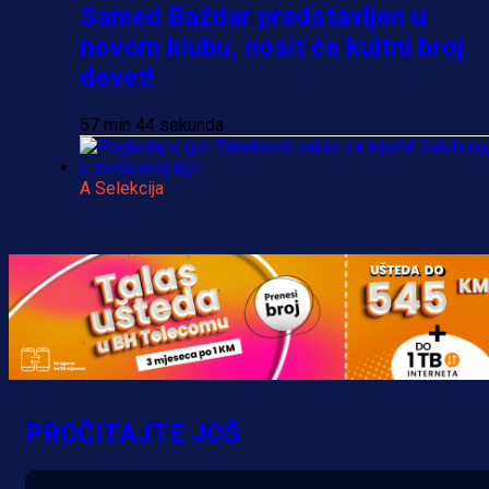
Samed Baždar predstavljen u
novom klubu, nosit će kultni broj
devet!
57 min 44 sekunda
A Selekcija
Pogledajte gol: Tabaković zabio z
trijumf Salzburga u Evropskoj ligi!
4 h 44 min
PROČITAJTE JOŠ