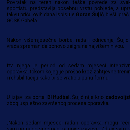
Povratak na teren nakon teške povrede za sva
sportistu predstavlja posebnu vrstu pobjede, a upr
takvu priču ovih dana ispisuje
Goran
Šujić
, bivši igra
GOŠK Gabela.
Nakon višemjesečne borbe, rada i odricanja, Šujić
vraća spreman da ponovo zaigra na najvišem nivou.
Iza njega je period od sedam mjeseci intenziv
oporavka, tokom kojeg je prošao kroz zahtjevne treni
i rehabilitaciju kako bi se vratio u punu formu.
U izjavi za portal
BHfudbal
, Šujić nije krio
zadovoljs
zbog uspješno završenog procesa oporavka.
„Nakon sedam mjeseci rada i oporavka, mogu reći
sam potpuno spreman za nove izazove. Zdrav sam, 