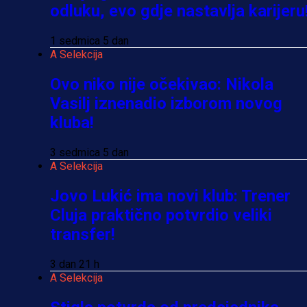
odluku, evo gdje nastavlja karijeru
1 sedmica 5 dan
A Selekcija
Ovo niko nije očekivao: Nikola
Vasilj iznenadio izborom novog
kluba!
3 sedmica 5 dan
A Selekcija
Jovo Lukić ima novi klub: Trener
Cluja praktično potvrdio veliki
transfer!
3 dan 21 h
A Selekcija