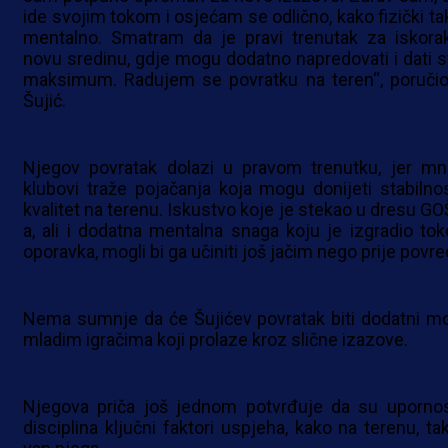
ide svojim tokom i osjećam se odlično, kako fizički tak
mentalno. Smatram da je pravi trenutak za iskora
novu sredinu, gdje mogu dodatno napredovati i dati s
maksimum. Radujem se povratku na teren“, poručio
Šujić.
Njegov povratak dolazi u pravom trenutku, jer mn
klubovi traže pojačanja koja mogu donijeti stabilnos
kvalitet na terenu. Iskustvo koje je stekao u dresu GO
a, ali i dodatna mentalna snaga koju je izgradio to
oporavka, mogli bi ga učiniti još jačim nego prije povre
Nema sumnje da će Šujićev povratak biti dodatni mo
mladim igračima koji prolaze kroz slične izazove.
Njegova priča još jednom potvrđuje da su upornos
disciplina ključni faktori uspjeha, kako na terenu, tak