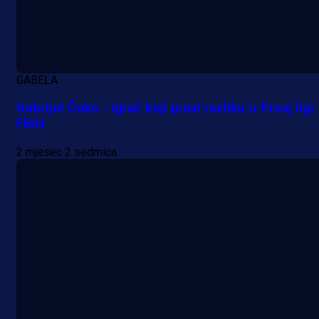
GABELA
Gabrijel Čoko - igrač koji pravi razliku u Prvoj ligi
FBiH
2 mjesec 2 sedmica
A Selekcija
Lukić seli u Bundesligu? Dva
njemačka kluba krenula po bh.
reprezentativca!
2 dan 3 h