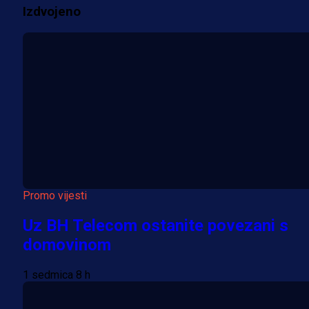
Izdvojeno
Više vijesti
Promo vijesti
Uz BH Telecom ostanite povezani s
domovinom
1 sedmica 8 h