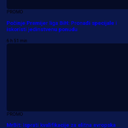
PROMO
Počinje Premijer liga BiH: Pronađi specijale i
iskoristi jedinstvenu ponudu
6 h 51 min
PROMO
MrBit: Isprati kvalifikacije za elitna evropska