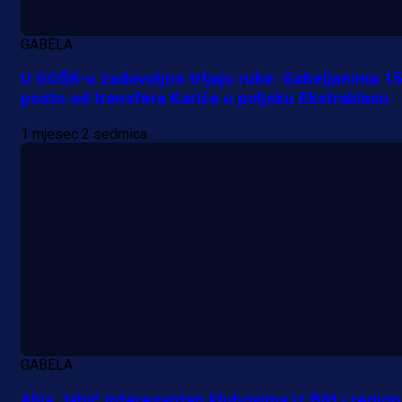
GABELA
U GOŠK-u zadovoljno trljaju ruke: Gabeljanima 1
posto od transfera Karića u poljsku Ekstraklasu
1 mjesec 2 sedmica
Promo vijesti
MrBit: Isprati kvalifikacije za elitn
evropska takmičenja i preuzmi
GABELA
bonus dobrodošlice!
Alija Jahić interesantan klubovima iz BiH i regio