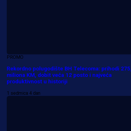
PROMO
Rekordno polugodište BH Telecoma: prihodi 275
miliona KM, dobit veća 12 posto i najveća
produktivnost u historiji
1 sedmica 4 dan