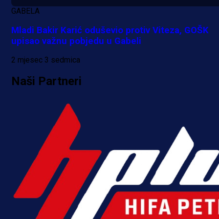
Više vijesti
GABELA
Mladi Bakir Karić oduševio protiv Viteza, GOŠK
upisao važnu pobjedu u Gabeli
2 mjesec 3 sedmica
Naši Partneri