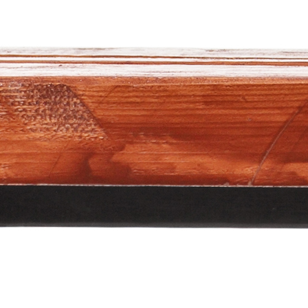
APLIKACIJA KINERA
“Dobar je na treningu, ali na utakmici ga nema.” Kol
puta ste ovo čuli?
Istina je jednostavna: potencijal i talent bez fizi
osnove ostaju neiskorišteni.
Danas većina djece trenira redovno, ali rijetko
sistematski razvija ono što je ključno: snagu zasnov
na kvalitetnim kretnim obrascima. Bez toga, dijete
može prenijeti ono što zna u stvarnu igru.