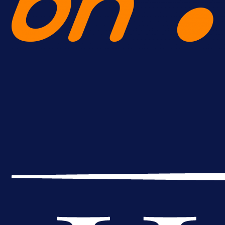
A Selekcija
Reprezentativac BiH bi mogao
postati novo pojačanje Hajduka!
1 dan 2 h