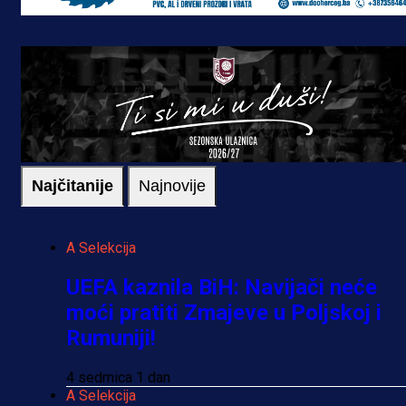
Najčitanije
Najnovije
A Selekcija
UEFA kaznila BiH: Navijači neće
moći pratiti Zmajeve u Poljskoj i
Rumuniji!
4 sedmica 1 dan
A Selekcija