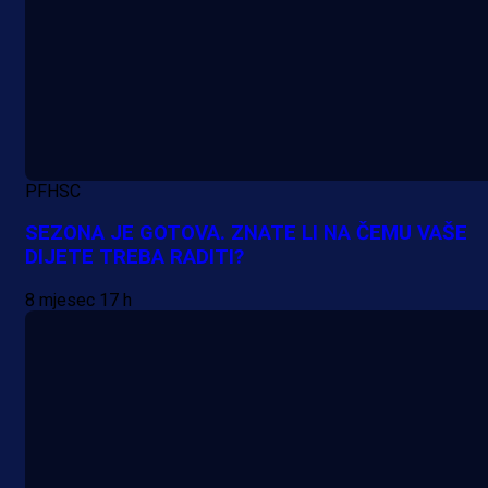
PFHSC
SEZONA JE GOTOVA. ZNATE LI NA ČEMU VAŠE
DIJETE TREBA RADITI?
8 mjesec 17 h
A Selekcija
Da li je selektor zadovoljan: Evo š
je Barbarez rekao o transferu
Alajbegovića u Juventus!