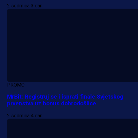
2 sedmica 3 dan
PROMO
MrBit: Registruj se i isprati finale Svjetskog
prvenstva uz bonus dobrodošlice
2 sedmica 4 dan