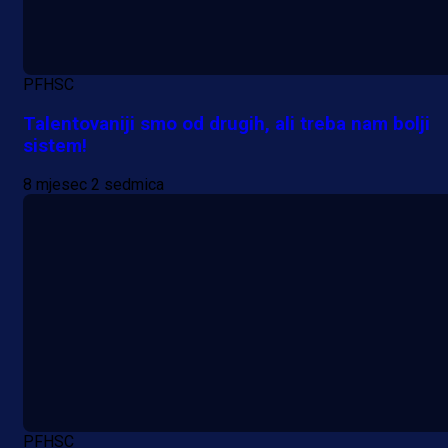
1 dan 2 h
PFHSC
Talentovaniji smo od drugih, ali treba nam bolji
sistem!
8 mjesec 2 sedmica
PFHSC