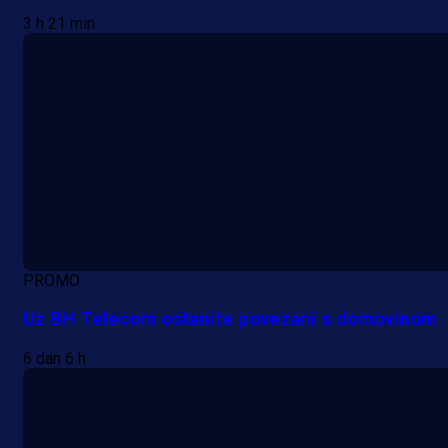
3 h 21 min
PROMO
Uz BH Telecom ostanite povezani s domovinom
6 dan 6 h