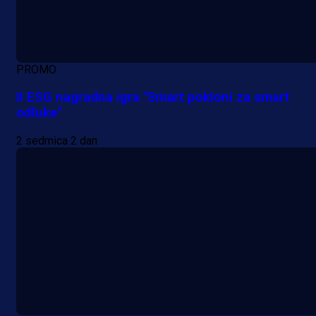
PROMO
II ESG nagradna igra "Smart pokloni za smart
odluke"
2 sedmica 2 dan