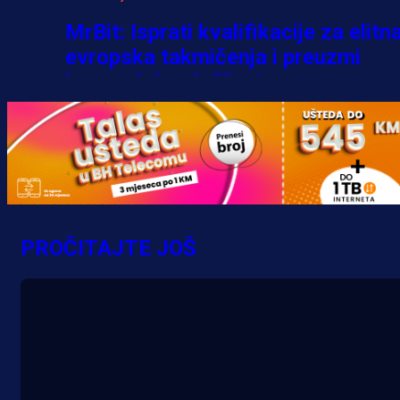
MrBit: Isprati kvalifikacije za elitn
evropska takmičenja i preuzmi
bonus dobrodošlice!
3 h 21 min
PROČITAJTE JOŠ