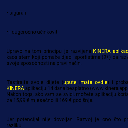
• siguran
• i dugoročno učinkovit.
Upravo na tom principu je razvijena
KINERA aplikac
kaosistem koji pomaže djeci sportistima (9+) da razv
svoje sposobnosti na pravi način.
Testirajte svoje dijete (
upute imate ovdje
) i proba
KINERA
aplikaciju 14 dana besplatno (www.kinera.app
Nakon toga, ako vam se svidi, možete aplikaciju korist
za 15,99 € mjesečno ili 169 € godišnje.
Jer potencijal nije dovoljan. Razvoj je ono što pr
razliku.