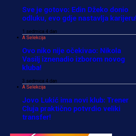
Sve je gotovo: Edin Džeko donio
odluku, evo gdje nastavlja karijeru
1 sedmica 4 dan
A Selekcija
Ovo niko nije očekivao: Nikola
Vasilj iznenadio izborom novog
kluba!
3 sedmica 4 dan
A Selekcija
Jovo Lukić ima novi klub: Trener
Cluja praktično potvrdio veliki
transfer!
2 dan 20 h