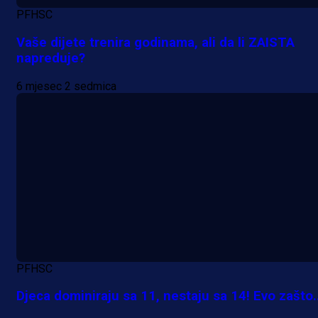
PFHSC
Vaše dijete trenira godinama, ali da li ZAISTA
napreduje?
6 mjesec 2 sedmica
PFHSC
A Selekcija
Djeca dominiraju sa 11, nestaju sa 14! Evo zašto..
Lukić seli u Bundesligu? Dva