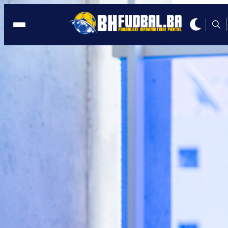
PFHSC
21:44, 11.04.2026
Ima potencijal, ali ga ne pokazuje na
terenu! Koliko puta ste ovo čuli?
Autor:
Redakcija