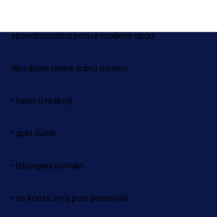
Brzina, agilnost, stabilnost i kontrola pokreta n
“talent”. To su sposobnosti koje se razvijaju. A na 
sposobnostima počiva moderni sport.
Ako dijete nema dobru osnovu:
• kasni u reakciji
• gubi duele
• izbjegava kontakt
• ne koristi svoj puni potencijal