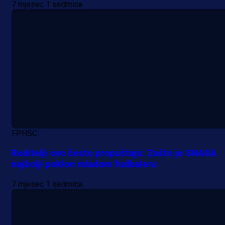
7 mjesec 1 sedmica
njemačka kluba krenula po bh.
reprezentativca!
1 dan 2 h
FPHSC
Roditelji ovo često propuštaju: Zašto je SNAGA
najbolji poklon mladom fudbaleru
7 mjesec 1 sedmica