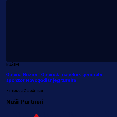
BUŽIM
Općina Bužim i Općinski načelnik generalni
sponzor Novogodišnjeg turnira!
7 mjesec 2 sedmica
Naši Partneri