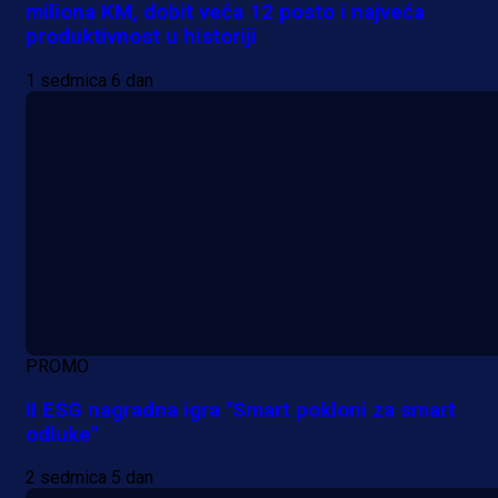
miliona KM, dobit veća 12 posto i najveća
produktivnost u historiji
1 sedmica 6 dan
PROMO
II ESG nagradna igra "Smart pokloni za smart
odluke"
2 sedmica 5 dan