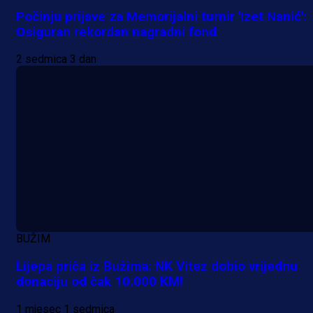
Počinju prijave za Memorijalni turnir 'Izet Nanić':
Osiguran rekordan nagradni fond
2 sedmica 3 dan
BUŽIM
Lijepa priča iz Bužima: NK Vitez dobio vrijednu
donaciju od čak 10.000 KM!
1 mjesec 1 sedmica