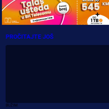
PROČITAJTE JOŠ
A Selekcija
Potencijalni reprezentativac BiH
pred velikim transferom: Ide kod
Demirovića u Stuttgart!
4 h 26 min
BUŽIM