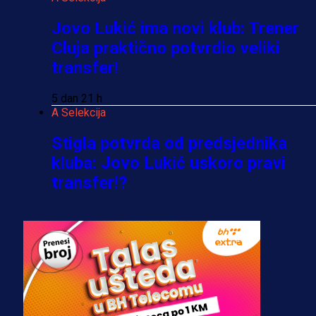
Jovo Lukić ima novi klub: Trener
Cluja praktično potvrdio veliki
transfer!
5 dan 21 h
A Selekcija
Stigla potvrda od predsjednika
kluba: Jovo Lukić uskoro pravi
transfer!?
4 sedmica 1 h
A Selekcija
Zmajevi dobili veliko pojačanje:
Fudbaler Olympiacosa želi obući
dres BiH!