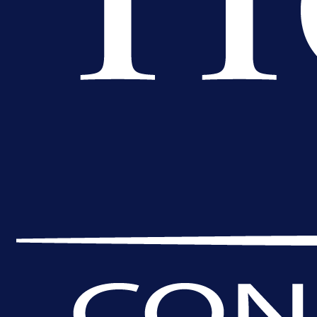
A Selekcija
Sjajna završnica bivšeg Zmaja:
Pogledajte gol Kenana Kodre prot
Real Madrida!
21 h 44 min