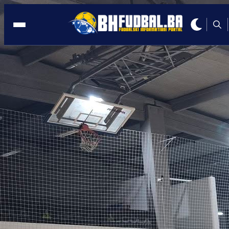
BUŽIM
21:38, 16.05.2026
Marjan Mijajlović snimio posebnu
sportsku priču o Bužimu!
Autor:
Redakcija