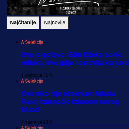
Najčitanije
Najnovije
A Selekcija
Sve je gotovo: Edin Džeko donio
odluku, evo gdje nastavlja karijeru
2 sedmica 10 h
A Selekcija
Ovo niko nije očekivao: Nikola
Vasilj iznenadio izborom novog
kluba!
4 sedmica 21 h
A Selekcija