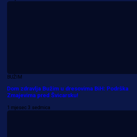
BUŽIM
Dom zdravlja Bužim u dresovima BiH: Podrška
Zmajevima pred Švicarsku!
1 mjesec 3 sedmica
A Selekcija
Nova sezona, stari problemi: Esmi
Bajraktarević ponovo bez minuta 