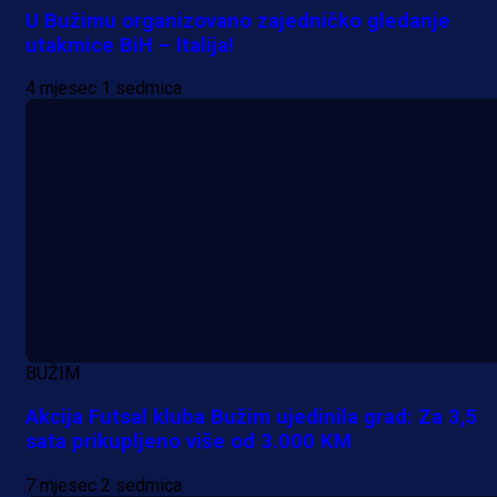
U Bužimu organizovano zajedničko gledanje
utakmice BiH – Italija!
4 mjesec 1 sedmica
BUŽIM
Akcija Futsal kluba Bužim ujedinila grad: Za 3,5
sata prikupljeno više od 3.000 KM
7 mjesec 2 sedmica