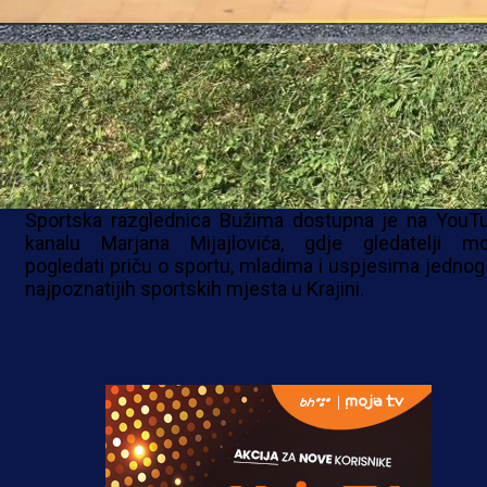
Bosne i Hercegovine.
Mijajlović važi za jednog od najprepoznatljivijih sport
komentatora u regionu, a publika ga posebno pamti
emotivnim i energičnim prijenosima utakm
reprezentacije Bosne i Hercegovine.
Sportska razglednica Bužima dostupna je na YouT
kanalu Marjana Mijajlovića, gdje gledatelji m
pogledati priču o sportu, mladima i uspjesima jednog
najpoznatijih sportskih mjesta u Krajini.