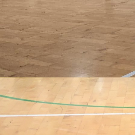
predstavljaju ponos svoje sredine.
Poznati sportski komentator i novinar boravio j
Bužimu gdje je snimio sportsku razglednicu općine, 
fokusu njegove priče našli su se sportski duh, historij
veliki broj klubova koji djeluju na području ove općine.
Reportaža počinje osvrtom na historijske činjenic
prepoznatljivi identitet Bužima, nakon čega donosi pr
o brojnim sportovima i kolektivima koji okupljaju vel
broj mladih sportista. Posebno je istaknuto da danas
području Bužima djeluje čak 27 aktivnih sports
kolektiva.
U reportaži su predstavljeni fudbal, karate, taekwon
streljaštvo, sportski ribolov, odbojka, futsal i stoni teni
Mijajlović je razgovarao sa sportistima, trenerim
ljudima koji godinama razvijaju sport u ovom dij