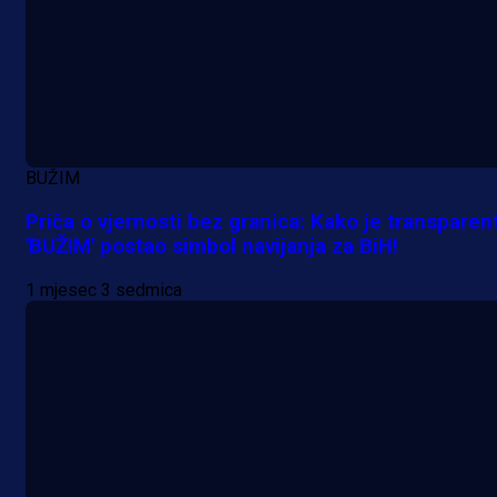
PSV-u!
6 h 24 min
BUŽIM
Priča o vjernosti bez granica: Kako je transparen
'BUŽIM' postao simbol navijanja za BiH!
1 mjesec 3 sedmica