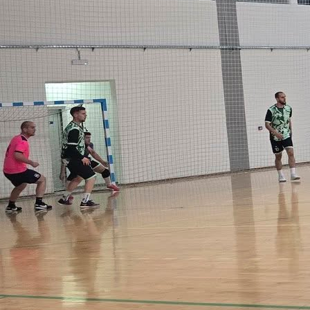
21:38, 16.05.2026
MARJAN MIJAJLOVIĆ
Marjan Mijajlović objavio je posebnu sportsku prič
Bužimu kroz reportažu koja donosi pregled bog
sportske tradicije ovog krajiškog mjesta, uspješ
kolektiva i talentovanih sportista koji godin