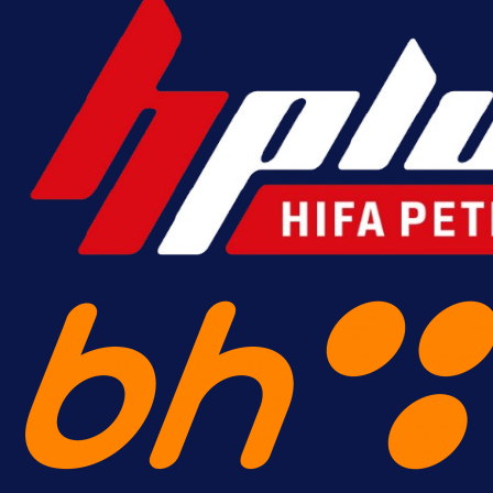
Premijer liga BiH
Bez pobjednika u Mostaru:
Sarajevo kiksalo na startu
prvenstva!
19 h 44 min