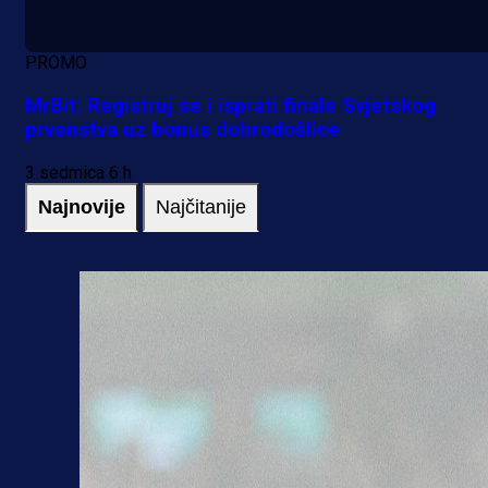
PROMO
MrBit: Registruj se i isprati finale Svjetskog
prvenstva uz bonus dobrodošlice
3 sedmica 6 h
Najnovije
Najčitanije