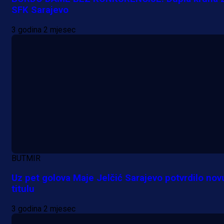
SFK Sarajevo
3 godina 2 mjesec
A Selekcija
Lukić seli u Bundesligu? Dva
njemačka kluba krenula po bh.
reprezentativca!
1 dan 7 h
BUTMIR
Uz pet golova Maje Jelčić Sarajevo potvrdilo nov
titulu
3 godina 2 mjesec