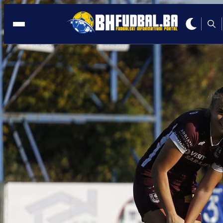
VELIKI USPJEH
20:51, 17.05.2026
SFK 2000 Sarajevo ispisao novu strani
historije: Osvojena 24. uzastopna titula
Autor:
Redakcija