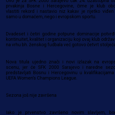
Ovo je za SFK 2000 Sarajevo čak 24. uzastopna tit
prvakinja Bosne i Hercegovine, čime je klub obo
vlastiti rekord i nastavio niz kakav je rijetko viđen
samo u domaćem, nego i evropskom sportu.
Dvadeset i četiri godine potpune dominacije potvrđ
kontinuitet, kvalitet i organizaciju koji ovaj klub održa
na vrhu bh. ženskog fudbala već gotovo četvrt stoljeć
Nova titula ujedno znači i novi izlazak na evrop
scenu, jer će SFK 2000 Sarajevo i naredne sez
predstavljati Bosnu i Hercegovinu u kvalifikacijama
UEFA Women’s Champions League.
Sezona još nije završena
Iako je prvenstvo završeno novim slavljem, bo