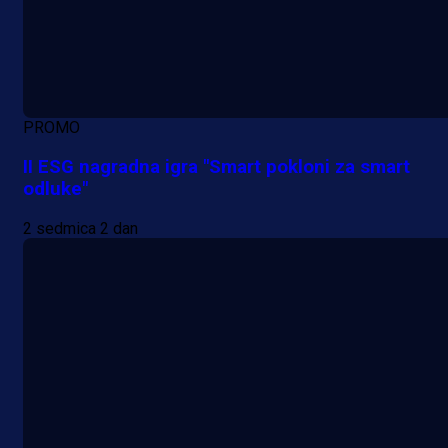
PROMO
II ESG nagradna igra "Smart pokloni za smart
odluke"
2 sedmica 2 dan