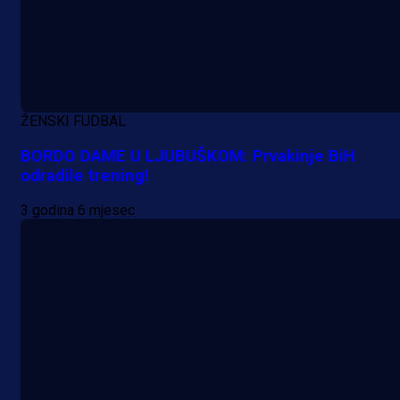
A Selekcija
ŽENSKI FUDBAL
Da li je selektor zadovoljan: Evo š
BORDO DAME U LJUBUŠKOM: Prvakinje BiH
je Barbarez rekao o transferu
odradile trening!
Alajbegovića u Juventus!
3 godina 6 mjesec
1 dan 7 h