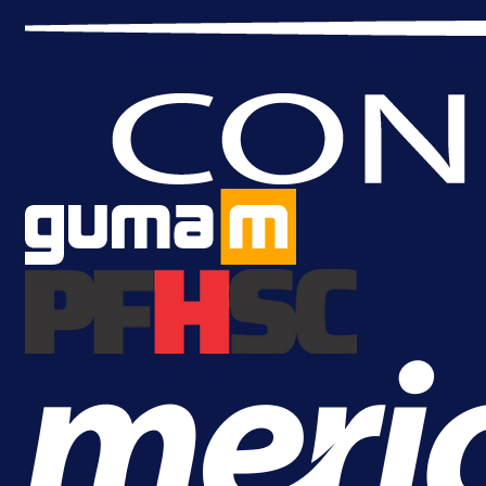
A Selekcija
Brat Kerima Alajbegovića pozvan 
reprezentaciju Njemačke!
1 dan 7 h
Više vijesti