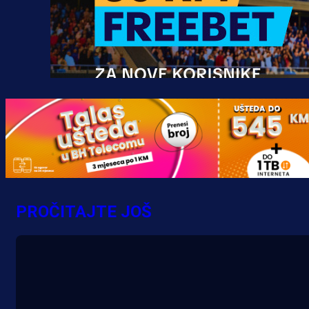
Promo vijesti
MrBit: Isprati kvalifikacije za elitn
evropska takmičenja i preuzmi
PROČITAJTE JOŠ
bonus dobrodošlice!
8 h 10 min