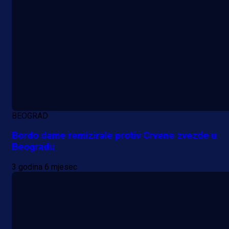
BEOGRAD
Bordo dame remizirale protiv Crvene zvezde u
Beogradu
3 godina 6 mjesec