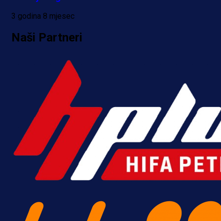
3 godina 8 mjesec
Naši Partneri