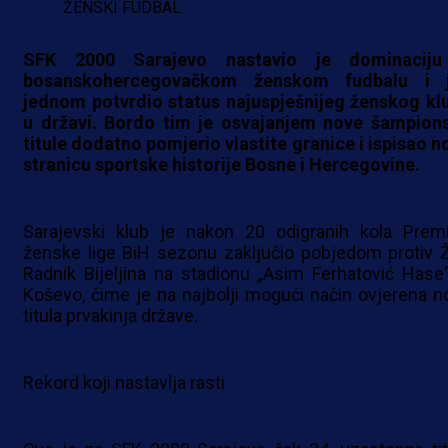
ŽENSKI FUDBAL
SFK 2000 Sarajevo nastavio je dominacij
bosanskohercegovačkom ženskom fudbalu i 
jednom potvrdio status najuspješnijeg ženskog kl
u državi. Bordo tim je osvajanjem nove šampion
titule dodatno pomjerio vlastite granice i ispisao n
stranicu sportske historije Bosne i Hercegovine.
Sarajevski klub je nakon 20 odigranih kola Premi
ženske lige BiH sezonu zaključio pobjedom protiv 
Radnik Bijeljina na stadionu „Asim Ferhatović Hase
Koševo, čime je na najbolji mogući način ovjerena n
titula prvakinja države.
Rekord koji nastavlja rasti