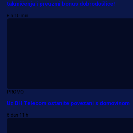
takmičenja i preuzmi bonus dobrodošlice!
8 h 10 min
PROMO
Uz BH Telecom ostanite povezani s domovinom
6 dan 11 h