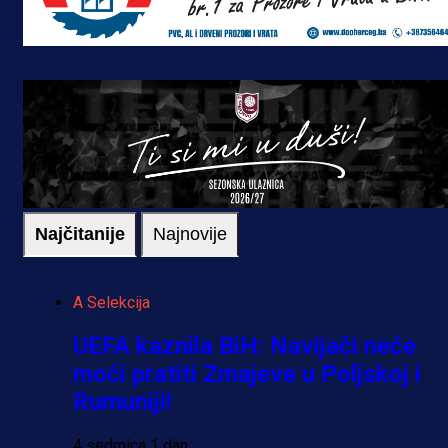
Najčitanije
Najnovije
A Selekcija
UEFA kaznila BiH: Navijači neće
moći pratiti Zmajeve u Poljskoj i
Rumuniji!
4 sedmica 1 dan