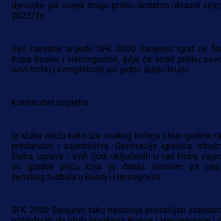
djevojke još uvijek imaju priliku dodatno ukrasiti sez
2025/26.
Već naredne srijede SFK 2000 Sarajevo igrat će fin
Kupa Bosne i Hercegovine, gdje će imati priliku osvoj
novi trofej i kompletirati još jednu duplu krunu.
Kontinuitet uspjeha
Iz kluba ističu kako iza svakog trofeja stoje godine ra
predanosti i zajedništva. Generacije igračica, struč
štaba, uprave i svih ljudi uključenih u rad kluba zaje
su gradile priču koja je danas sinonim za usp
ženskog fudbala u Bosni i Hercegovini.
SFK 2000 Sarajevo tako nastavlja postavljati standard
potvrđivati da titula prvakinja Bosne i Hercegovine i 