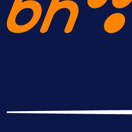
A Selekcija
Reprezentativac BiH bi mogao
postati novo pojačanje Hajduka!
1 dan 7 h