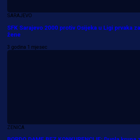
SARAJEVO
SFK Sarajevo 2000 protiv Osijeka u Ligi prvaka z
žene
3 godina 1 mjesec
ZENICA
BORDO DAME BEZ KONKURENCIJE: Dupla kruna 