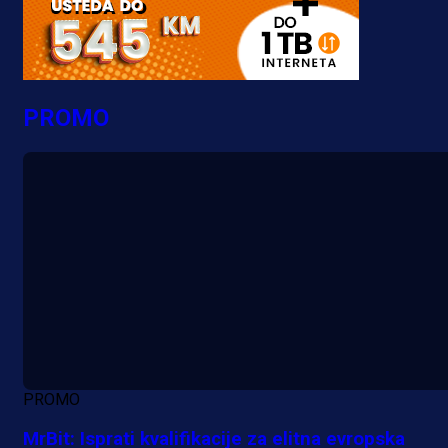
PROMO
PROMO
MrBit: Isprati kvalifikacije za elitna evropska