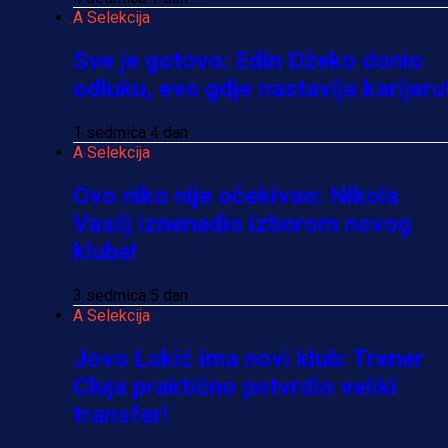
A Selekcija
Sve je gotovo: Edin Džeko donio
odluku, evo gdje nastavlja karijeru
1 sedmica 4 dan
A Selekcija
Ovo niko nije očekivao: Nikola
Vasilj iznenadio izborom novog
kluba!
3 sedmica 5 dan
A Selekcija
Jovo Lukić ima novi klub: Trener
Cluja praktično potvrdio veliki
transfer!