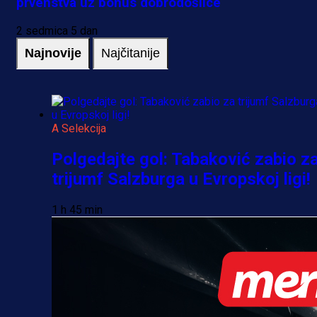
prvenstva uz bonus dobrodošlice
2 sedmica 5 dan
Najnovije
Najčitanije
A Selekcija
Polgedajte gol: Tabaković zabio z
trijumf Salzburga u Evropskoj ligi!
1 h 45 min