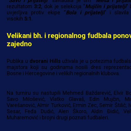
“
Savo i prijatelji
” savladala je tim “
Meša i prijate
rezultatom
3:2
, dok je selekcija “
Mujčin i prijatelji
” 
uvjerljiva protiv ekipe “
Bola i prijatelji
” i slavila
visokih
5:1
.
Velikani bh. i regionalnog fudbala pono
zajedno
Publika u
dvorani Hills
uživala je u potezima fudbals
majstora koji su godinama nosili dres reprezentac
Bosne i Hercegovine i velikih regionalnih klubova.
Na turniru su nastupili Mehmed Baždarević, Elvir Bol
Savo Milošević, Vlatko Glavaš, Edin Mujčin, Mi
Varešanović, Almir Turković, Ermin Zec, Semir Štilić, I
Sesar, Feđa Dudić, Alen Škoro, Aldin Đidić, Vel
Muharemović i brojni drugi poznati fudbaleri.