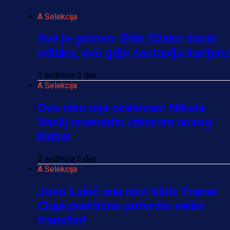
A Selekcija
Sve je gotovo: Edin Džeko donio
odluku, evo gdje nastavlja karijeru
1 sedmica 5 dan
A Selekcija
Ovo niko nije očekivao: Nikola
Vasilj iznenadio izborom novog
kluba!
3 sedmica 5 dan
A Selekcija
Jovo Lukić ima novi klub: Trener
Cluja praktično potvrdio veliki
transfer!