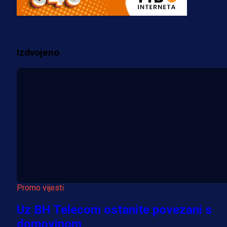
prostorije FK Borac!
2 sedmica 3 h
Izdvojeno
Više vijesti
Promo vijesti
Uz BH Telecom ostanite povezani s
domovinom