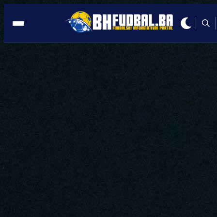
SARAJEVO
17:41, 20.05.2026
Spektakl u Sarajevu: MYTV CUP okupi
velikane bh. i regionalnog fudbala!
Autor:
Redakcija