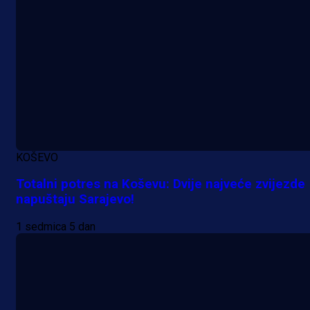
KOŠEVO
Totalni potres na Koševu: Dvije najveće zvijezde
napuštaju Sarajevo!
1 sedmica 5 dan
Promo vijesti
MrBit: Isprati kvalifikacije za elitn
evropska takmičenja i preuzmi
bonus dobrodošlice!