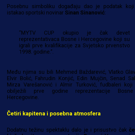
Posebnu simboliku događaju dao je podatak koji
istakao sportski novinar
Sinan Sinanović
:
“MYTV CUP okupio je čak devet
reprezentativaca Bosne i Hercegovine koji su
igrali prve kvalifikacije za Svjetsko prvenstvo
1998. godine.”.
Među njima su bili Mehmed Baždarević, Vlatko Glav
Elvir Bolić, Fahrudin Konjić, Edin Mujčin, Senad Sab
Mirza Varešanović i Almir Turković, fudbaleri koji
obilježili prve godine reprezentacije Bosn
Hercegovine.
Četiri kapitena i posebna atmosfera
Dodatnu težinu spektaklu dalo je i prisustvo čak
čet