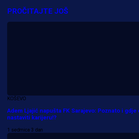
ponudu
PROČITAJTE JOŠ
3 h 52 min
A Selekcija
Šta je Barbarez htio poručiti?
Njegova objava dolazi u veoma
zanimljivom trenutku!
18 h 19 min
KOŠEVO
Adem Ljajić napušta FK Sarajevo: Poznato i gdje
nastaviti karijeru!?
1 sedmica 3 dan