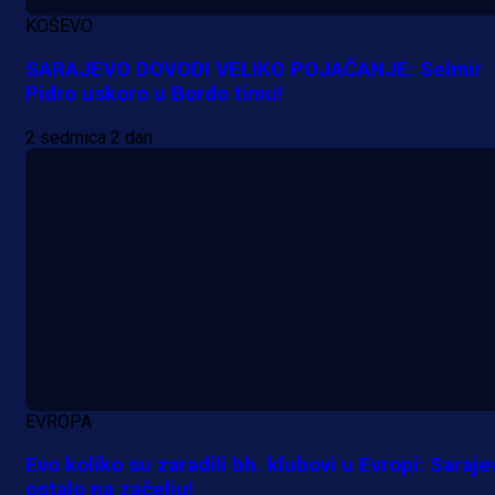
KOŠEVO
SARAJEVO DOVODI VELIKO POJAČANJE: Selmir
Pidro uskoro u Bordo timu!
2 sedmica 2 dan
EVROPA
Evo koliko su zaradili bh. klubovi u Evropi: Saraje
ostalo na začelju!