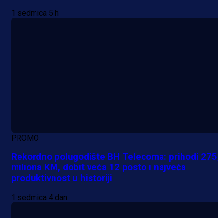
1 sedmica 5 h
PROMO
Rekordno polugodište BH Telecoma: prihodi 275
miliona KM, dobit veća 12 posto i najveća
produktivnost u historiji
1 sedmica 4 dan