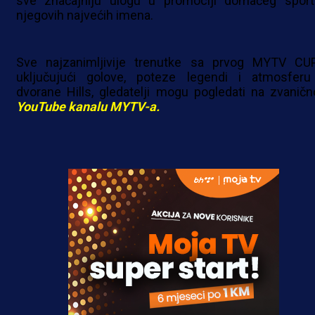
sve značajniju ulogu u promociji domaćeg sport
njegovih najvećih imena.
Sve najzanimljivije trenutke sa prvog MYTV CUP
uključujući golove, poteze legendi i atmosferu
dvorane Hills, gledatelji mogu pogledati na zvanič
YouTube kanalu MYTV-a.