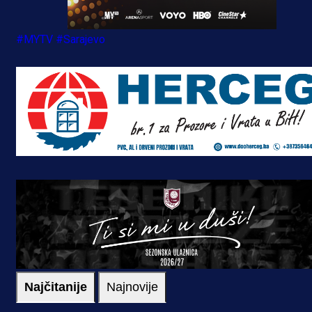
#MYTV
#Sarajevo
Najčitanije
Najnovije