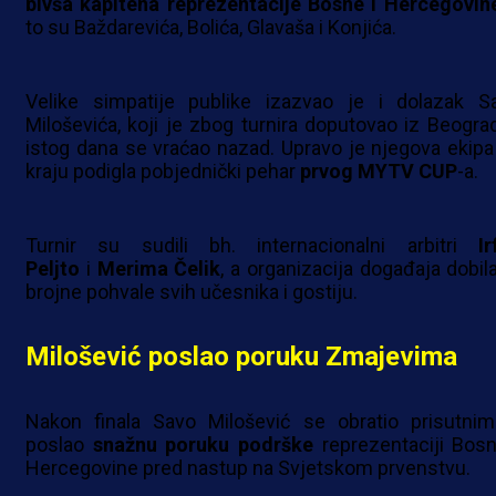
bivša kapitena reprezentacije Bosne i Hercegovin
to su Baždarevića, Bolića, Glavaša i Konjića.
Velike simpatije publike izazvao je i dolazak S
Miloševića, koji je zbog turnira doputovao iz Beograd
istog dana se vraćao nazad. Upravo je njegova ekipa
kraju podigla pobjednički pehar
prvog MYTV CUP
-a.
Turnir su sudili bh. internacionalni arbitri
Ir
Peljto
i
Merima Čelik
, a organizacija događaja dobila
brojne pohvale svih učesnika i gostiju.
Milošević poslao poruku Zmajevima
Nakon finala Savo Milošević se obratio prisutnim
poslao
snažnu poruku podrške
reprezentaciji Bosn
Hercegovine pred nastup na Svjetskom prvenstvu.