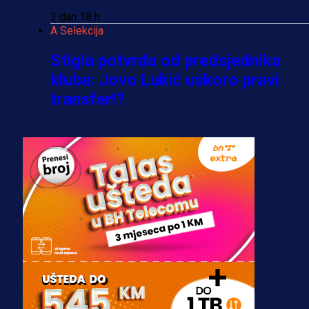
3 dan 18 h
A Selekcija
Stigla potvrda od predsjednika
kluba: Jovo Lukić uskoro pravi
transfer!?
3 sedmica 4 dan
A Selekcija
Zmajevi dobili veliko pojačanje:
Fudbaler Olympiacosa želi obući
dres BiH!
3 sedmica 3 dan
Premijer liga BiH
Misimović priveden: SIPA ga tereti
za pranje novca, pretresaju