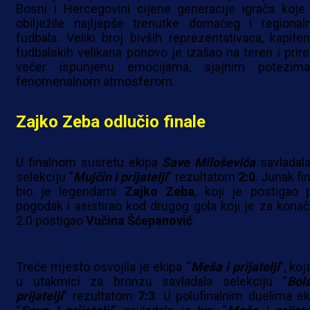
Bosni i Hercegovini cijene generacije igrača koje
obilježile najljepše trenutke domaćeg i regional
fudbala. Veliki broj bivših reprezentativaca, kapiten
fudbalskih velikana ponovo je izašao na teren i prire
večer ispunjenu emocijama, sjajnim potezim
fenomenalnom atmosferom.
Zajko Zeba odlučio finale
U finalnom susretu ekipa
Save Miloševića
savladala
selekciju “
Mujčin i prijatelji
” rezultatom
2:0
. Junak fi
bio je legendarni
Zajko Zeba
, koji je postigao p
pogodak i asistirao kod drugog gola koji je za konač
2:0 postigao
Vučina Šćepanović
.
Treće mjesto osvojila je ekipa “
Meša i prijatelji
”, koj
u utakmici za bronzu savladala selekciju “
Bol
prijatelji
” rezultatom
7:3
. U polufinalnim duelima ek