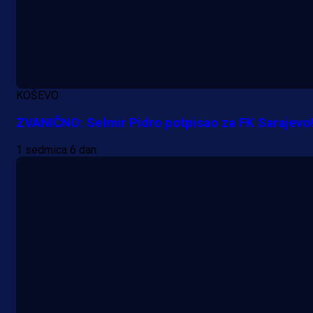
1 dan 1 h
KOŠEVO
ZVANIČNO: Selmir Pidro potpisao za FK Sarajevo
1 sedmica 6 dan