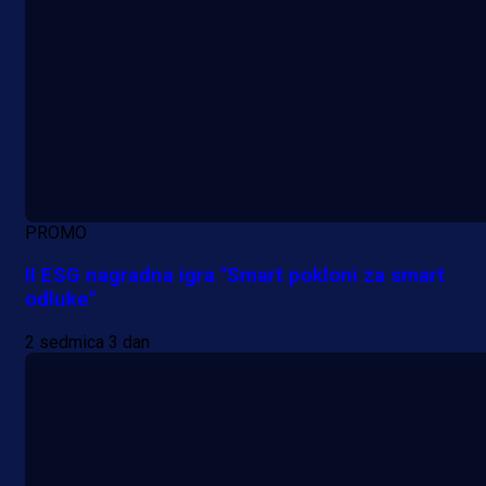
PROMO
II ESG nagradna igra "Smart pokloni za smart
odluke"
2 sedmica 3 dan