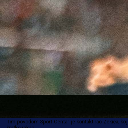
Hrvatski stručnjak je s bordo klubom osvojio Kup 
2025. u svojoj prvoj sezoni, ali i podnio ostavk
augustu iste godine, nakon lošeg početka sezone.
Podsjetimo, njegovom odlasku prethodila je eliminac
već na prvoj prepreci u Evropi protiv rumun
Universitatee iz Krajove, a potom je uslijedio šokan
remi od 4:4 u već čuvenom prvenstvenom meču
Koševu protiv Radnika iz Bijeljine.
No, kako mnogi smatraju da je pod Zekićem (51), nek
i napadačem bordo kluba, igra Sarajeva imala "i glav
rep", rasplamsale su se glasine da bi upravo on mo
naslijediti svog zemljaka Marija Cvitanovića na kl
koševskog premijerligaša.
Tim povodom Sport Centar je kontaktirao Zekića, koji
kratko rekao: