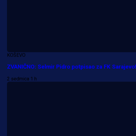
KOŠEVO
ZVANIČNO: Selmir Pidro potpisao za FK Sarajevo
2 sedmica 1 h