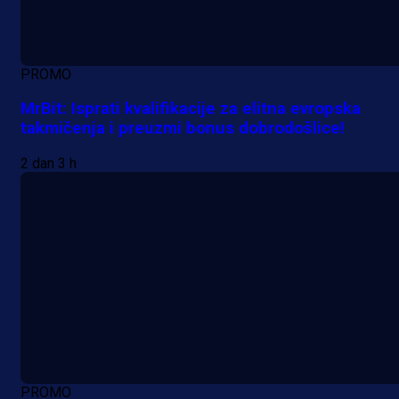
PROMO
MrBit: Isprati kvalifikacije za elitna evropska
takmičenja i preuzmi bonus dobrodošlice!
2 dan 3 h
PROMO