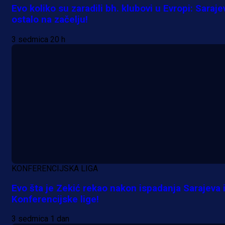
Evo koliko su zaradili bh. klubovi u Evropi: Saraje
ostalo na začelju!
3 sedmica 20 h
A Selekcija
Samed Baždar predstavljen u
novom klubu, nosit će kultni broj
devet!
23 h 31 min
A Selekcija
Pogledajte gol: Tabaković zabio z
KONFERENCIJSKA LIGA
trijumf Salzburga u Evropskoj ligi!
Evo šta je Zekić rekao nakon ispadanja Sarajeva 
Konferencijske lige!
1 dan 3 h
3 sedmica 1 dan