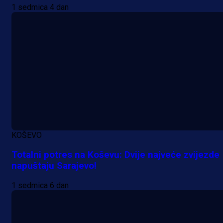
1 sedmica 4 dan
Premijer liga BiH
Željo uprkos svim problemima
krenuo pobjedom: Plavi slavili na
Grbavici!
19 h 34 min
KOŠEVO
Totalni potres na Koševu: Dvije najveće zvijezde
napuštaju Sarajevo!
1 sedmica 6 dan