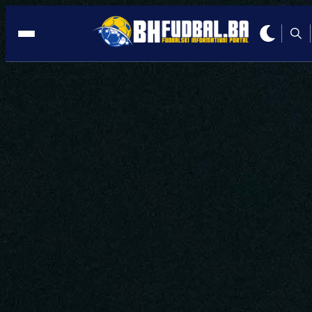
KOŠEVO
19:46, 01.06.2026
Da li se vraća na Koševo? Zekić dao
kratak komentar o mogućem povratku!
Autor:
Redakcija