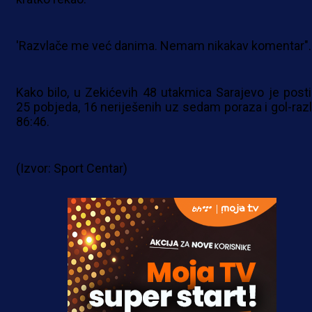
'Razvlače me već danima. Nemam nikakav komentar"
Kako bilo, u Zekićevih 48 utakmica Sarajevo je posti
25 pobjeda, 16 neriješenih uz sedam poraza i gol-razl
86:46.
(Izvor: Sport Centar)