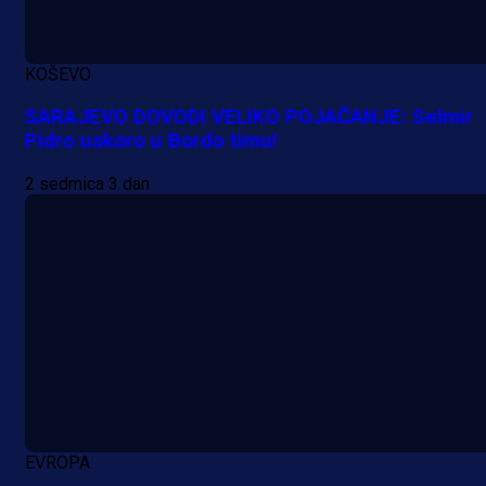
Premijer liga BiH
KOŠEVO
Grbavica se prisjetila Izeta Nanića
Manijaci razvili posebnu parolu!
SARAJEVO DOVODI VELIKO POJAČANJE: Selmir
Pidro uskoro u Bordo timu!
20 h 22 min
2 sedmica 3 dan
EVROPA