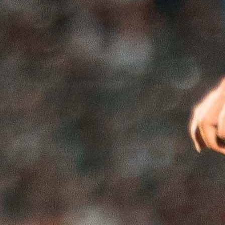
BIVŠI TRENER SARAJEVA
Zoran Zekić ime je koje se sve češće čuje kao mog
ponovno rješenje za klupu Fudbalskog kluba Saraj
nakon razočaravajuće sezone u kojoj su trof
zaobišli Koševo.