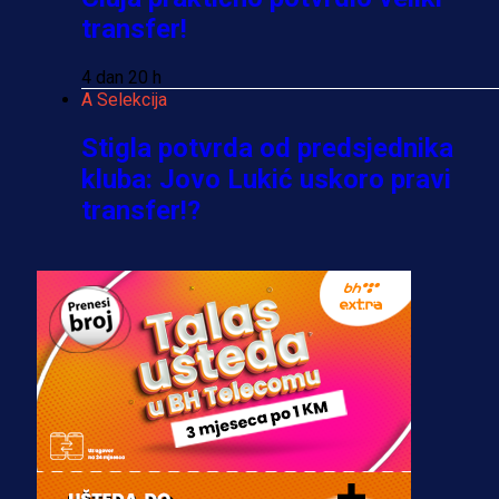
transfer!
4 dan 20 h
A Selekcija
Stigla potvrda od predsjednika
kluba: Jovo Lukić uskoro pravi
transfer!?
3 sedmica 6 dan
A Selekcija
Zmajevi dobili veliko pojačanje:
Fudbaler Olympiacosa želi obući
dres BiH!
3 sedmica 4 dan
Premijer liga BiH