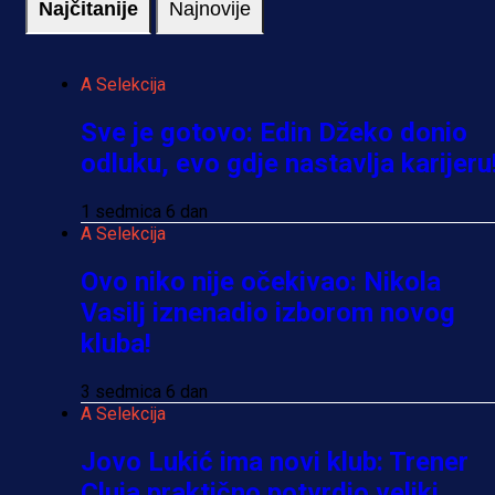
Najčitanije
Najnovije
A Selekcija
Sve je gotovo: Edin Džeko donio
odluku, evo gdje nastavlja karijeru
1 sedmica 6 dan
A Selekcija
Ovo niko nije očekivao: Nikola
Vasilj iznenadio izborom novog
kluba!
3 sedmica 6 dan
A Selekcija
Jovo Lukić ima novi klub: Trener
Cluja praktično potvrdio veliki