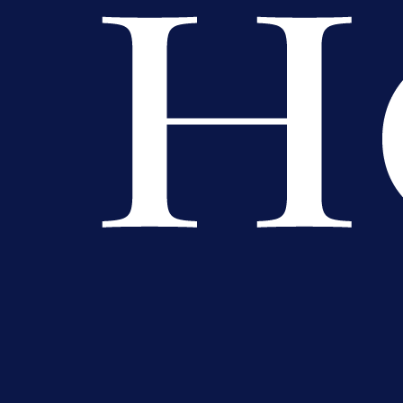
A Selekcija
Muharemović se ozbiljno nameće 
Leedsu: Nova dobra partija bh.
reprezentativca!
3 h 49 min