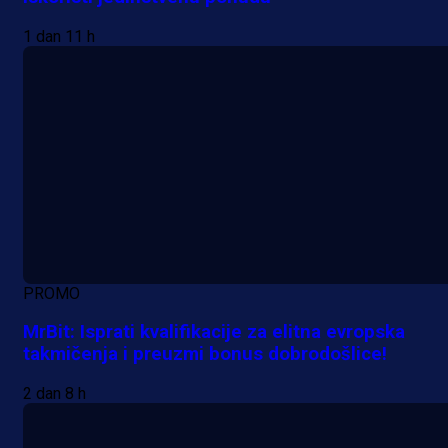
1 dan 11 h
PROMO
MrBit: Isprati kvalifikacije za elitna evropska
takmičenja i preuzmi bonus dobrodošlice!
2 dan 8 h