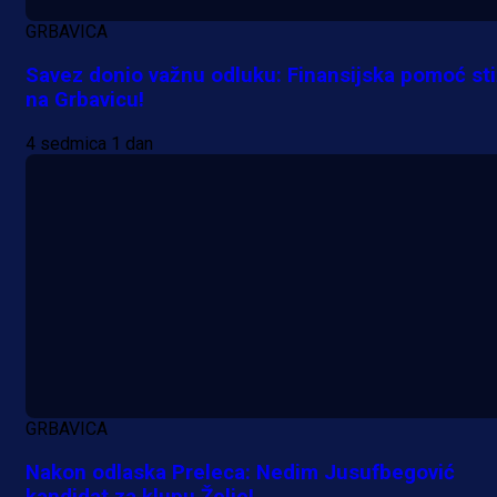
GRBAVICA
Savez donio važnu odluku: Finansijska pomoć st
na Grbavicu!
4 sedmica 1 dan
A Selekcija
GRBAVICA
Kakva partija Omerovića: Postiga
Nakon odlaska Preleca: Nedim Jusufbegović
dva gola za samo tri minute!
kandidat za klupu Želje!