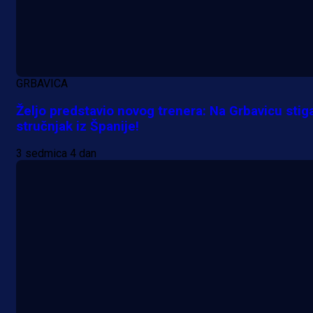
A Selekcija
Sjajna završnica bivšeg Zmaja:
Pogledajte gol Kenana Kodre prot
GRBAVICA
Real Madrida!
Željo predstavio novog trenera: Na Grbavicu stig
stručnjak iz Španije!
2 h 23 min
3 sedmica 4 dan