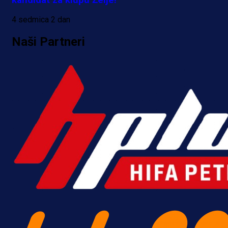
3 h 33 min
4 sedmica 2 dan
Naši Partneri