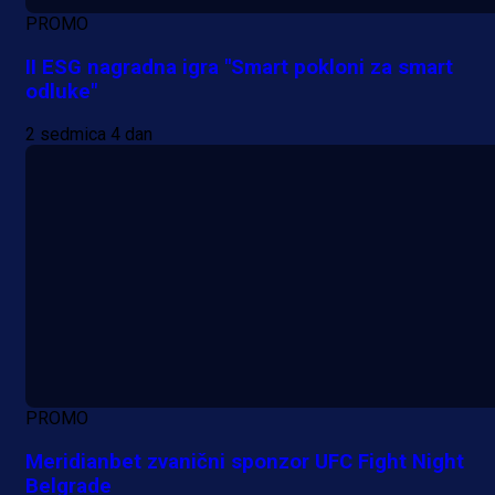
PROMO
II ESG nagradna igra "Smart pokloni za smart
odluke"
2 sedmica 4 dan
PROMO
Meridianbet zvanični sponzor UFC Fight Night
Belgrade