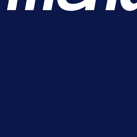
A Selekcija
Alajbegović debitovao za Juventu
Kako je ocijenjen nastup
reprezentativca BiH?
4 h 3 min