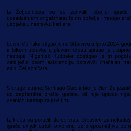
Iz Željezničara su se zahvalili obojici igrača
dosadašnjem angažmanu te im poželjeli mnogo sreć
uspjeha u nastavku karijere.
Edwin Odinaka stigao je na Grbavicu u ljeto 2024. godi
a tokom boravka u plavom dresu upisao je ukupno
nastupa. Nigerijski fudbaler postigao je tri pogotk
zabilježio osam asistencija, ostavivši značajan tra
ekipi Željezničara.
S druge strane, Santiago Garcia bio je član Željeznič
od septembra prošle godine, ali nije upisao nije
zvanični nastup za prvi tim.
Iz kluba su poručili da će vrata Grbavice za nekadaš
igrače uvijek ostati otvorena, uz prepoznatljivu poru