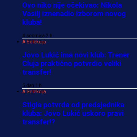
Ovo niko nije očekivao: Nikola
Vasilj iznenadio izborom novog
kluba!
4 sedmica 2 h
A Selekcija
Jovo Lukić ima novi klub: Trener
Cluja praktično potvrdio veliki
transfer!
5 dan 1 h
A Selekcija
Stigla potvrda od predsjednika
kluba: Jovo Lukić uskoro pravi
transfer!?
3 sedmica 6 dan