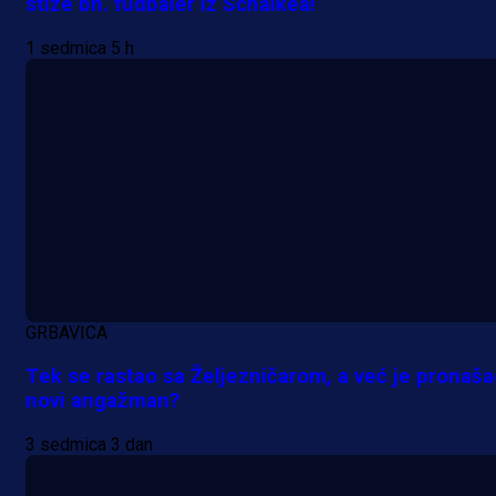
stiže bh. fudbaler iz Schalkea!
23 min 51 sekunda
1 sedmica 5 h
GRBAVICA
Tek se rastao sa Željezničarom, a već je pronaš
novi angažman?
3 sedmica 3 dan