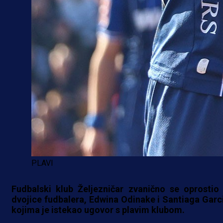
PLAVI
Fudbalski klub Željezničar zvanično se oprostio
dvojice fudbalera, Edwina Odinake i Santiaga Garci
kojima je istekao ugovor s plavim klubom.