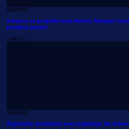
GRBAVICA
Grbavica se prisjetila Izeta Nanića: Manijaci razvil
posebnu parolu!
1 dan 2 h
Premijer liga BiH
Bez pobjednika u Mostaru:
GRBAVICA
Sarajevo kiksalo na startu
Željezničar predstavio novo pojačanje: Na Grbav
prvenstva!