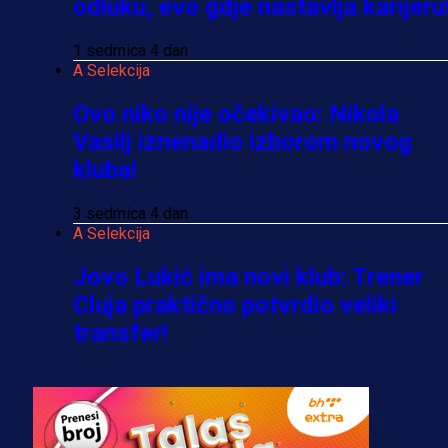
odluku, evo gdje nastavlja karijeru
1 sedmica 4 dan
A Selekcija
Ovo niko nije očekivao: Nikola
Vasilj iznenadio izborom novog
kluba!
3 sedmica 4 dan
A Selekcija
Jovo Lukić ima novi klub: Trener
Cluja praktično potvrdio veliki
transfer!
2 dan 20 h
A Selekcija
Stigla potvrda od predsjednika