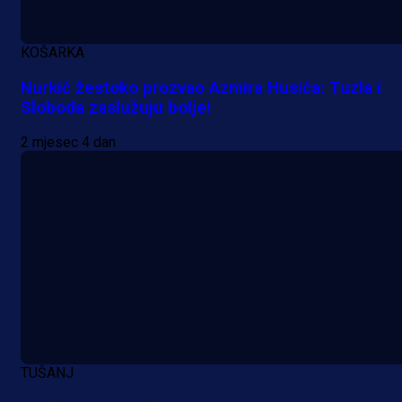
KOŠARKA
Nurkić žestoko prozvao Azmira Husića: Tuzla i
Sloboda zaslužuju bolje!
2 mjesec 4 dan
TUŠANJ