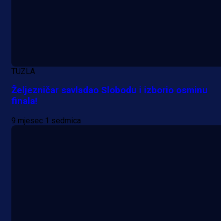
TUZLA
Željezničar savladao Slobodu i izborio osminu
finala!
9 mjesec 1 sedmica
A Selekcija
Da li je selektor zadovoljan: Evo š
je Barbarez rekao o transferu
Alajbegovića u Juventus!
1 dan 2 h