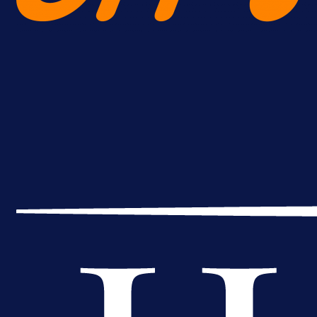
Reprezentativac BiH bi mogao
postati novo pojačanje Hajduka!
1 dan 2 h