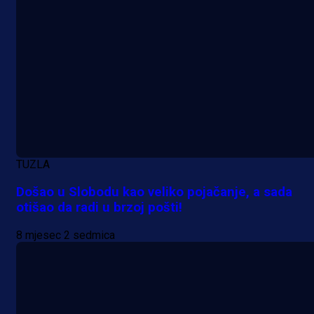
1 dan 2 h
TUZLA
Došao u Slobodu kao veliko pojačanje, a sada
otišao da radi u brzoj pošti!
8 mjesec 2 sedmica