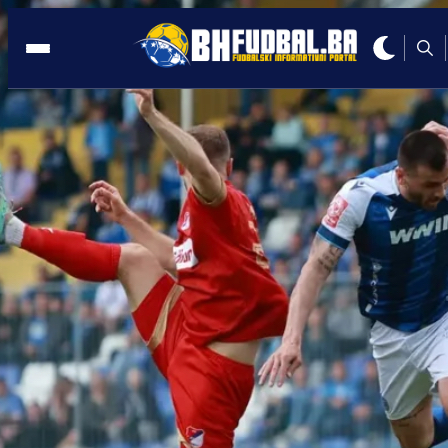
TUZLA
08:24, 23.11.2022
Azmir Husić: Jedini izlaz i spas za
Slobodu zove se Azmir Husić!
Autor:
Redakcija