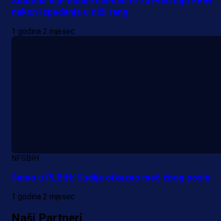
Sloboda nije dobila licencu ni za Prvu ligu FBiH
nakon ispadanja u niži rang
1 godina 2 mjesec
NFSBIH
Samo u PLBiH: Sudija otkazao meč zbog posla
1 godina 2 mjesec
Naši Partneri