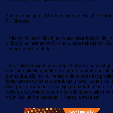
Zanimalo nas je da li to definitivno znači da bi se vrat
F.K. Sloboda.
- Mislim da sam dovoljno rekao kada kažem da je
Slobodu jedini izlaz Azmir Husić, kaže nekada prvi čov
„crveno-crnih“ te dodaje:
- Ako želimo spasiti prije svega Slobodu i napraviti je
ozbiljan i jak klub, onda sam spreman vratiti se, ali o
put na drugačiji način. Ne želim da to bude kao prošli 
kada sam imao razne opstrukcije u radu i vođenju klu
Ovaj put to mora biti drugačije, preuzeo bih klub ali 
uplitanja sa strane, trebamo odrediti jasno kako i na k
način če klub funkcionisati, – kazao je za Husić.