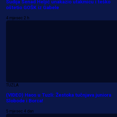
Sudija Senad Heljić unakazio utakmicu i teško
oštetio GOŠK iz Gabele
4 mjesec 2 h
TUZLA
A Selekcija
(VIDEO) Haos u Tuzli: Žestoka tučnjava juniora
Lukić seli u Bundesligu? Dva
Slobode i Borca!
njemačka kluba krenula po bh.
5 mjesec 4 dan
reprezentativca!