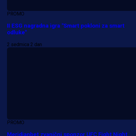
PROMO
II ESG nagradna igra "Smart pokloni za smart
odluke"
2 sedmica 2 dan
PROMO
Meridianbet zvanični sponzor UFC Fight Night