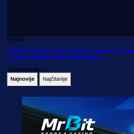
PROMO
Veliko finale pred nama: Španija i Argentina u bo
za najprestižniji trofej prvaka svijeta
2 sedmica 4 dan
Najnovije
Najčitanije