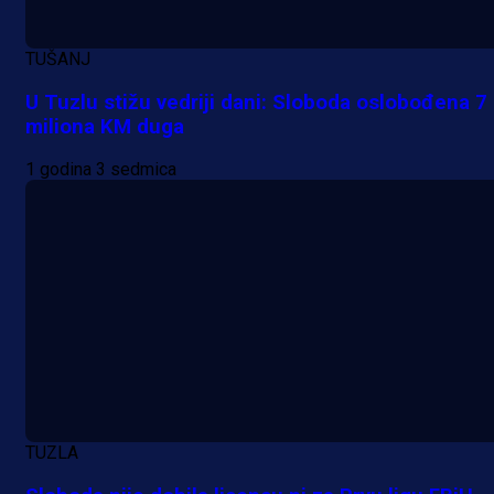
TUŠANJ
U Tuzlu stižu vedriji dani: Sloboda oslobođena 7
miliona KM duga
1 godina 3 sedmica
TUZLA