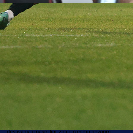
HUSIĆ SE VRAĆA U SLOBODU?
I pored velikih očekivanja i nekoliko iskusnih pojača
koja su ove sezone stigla u F.K.
Sloboda
, tuzlanski 
na pauzu je otišao sa pretposljednjeg 11. mjesta.
Azmir
Husić
bi se mogao vratiti na čelo Slobode o č
će se više znati nakon odlaska na zimsku pauzu.
- Jedini spas i izlaz za Slobodu zove se Azmir Hus
Sloboda je poseban i drugačiji klub od svih ostali
Premijer ligi. Nije Sloboda Sarajevo niti Željezničar, nit
Sloboda Zrinjski ili Borac, to su klubovi malo drugač
organizovani. Nema Sloboda političku podršku kao što
imaju neki klubovi u ligi, i to oni koji malo bolje poz
dešavanja u našoj ligi, znaju o čemu govorim.