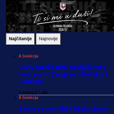
Najčitanije
Najnovije
A Selekcija
UEFA kaznila BiH: Navijači neće
moći pratiti Zmajeve u Poljskoj i
Rumuniji!
4 sedmica 1 dan
A Selekcija
Sve je gotovo: Edin Džeko donio